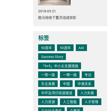
2018-03-21
跑马地地下蓄洪池成效彰
标签
50周年
50週年
AAI
Success Story
「9+5」中小企支援措施
一带一路
一帶一路
专访
东北发展
中国
中港关系
中环及湾仔绕道隧道
人力失衡
人力资源
人工智能
人才管理
企业社会责任
企業家