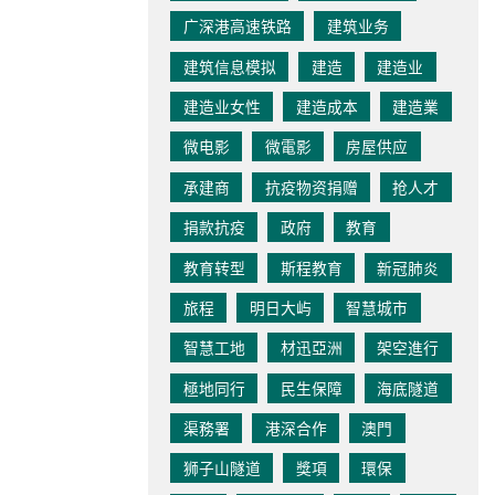
广深港高速铁路
建筑业务
建筑信息模拟
建造
建造业
建造业女性
建造成本
建造業
微电影
微電影
房屋供应
承建商
抗疫物资捐赠
抢人才
捐款抗疫
政府
教育
教育转型
斯程教育
新冠肺炎
旅程
明日大屿
智慧城市
智慧工地
材迅亞洲
架空進行
極地同行
民生保障
海底隧道
渠務署
港深合作
澳門
狮子山隧道
獎項
環保