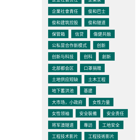
企業社會責任
俊和巴士
俊和建筑控股
俊和隧道
保管箱
信贷
傷健共融
公私营合作新模式
创新
创新与科技
创科
創新
北部都会区
口罩捐赠
土地供应短缺
土木工程
地下蓄洪池
基建
大市场，小政府
女性力量
女性领袖
安全裝備
安全责任
将军澳隧道
專訪
工地安全
工程技术影片
工程技術影片