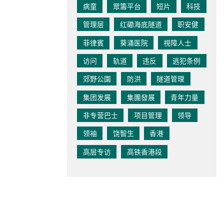
病童
眾籌平台
短片
科技
管理层
红磡海底隧道
职安健
菲律賓
葵涌医院
視障人士
访问
轨道
违反
逃犯条例
郊野公園
防洪
隧道管理
集团发展
集團發展
青年力量
非专营巴士
项目管理
领导
领袖
饶智生
香港
高层专访
高铁香港段