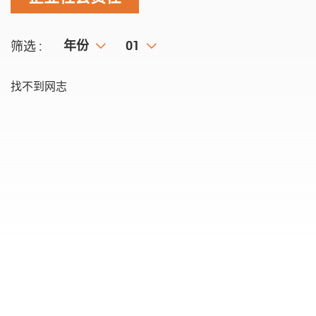
年份
年份
月份
01
筛选 :
找不到网志