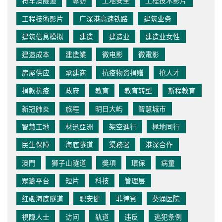
将军澳隧道
專訪
工地安全
工程技术影片
工程技術影片
广深港高速铁路
建筑业务
建筑信息模拟
建造
建造业
建造业女性
建造成本
建造業
微电影
微電影
房屋供应
承建商
抗疫物资捐赠
抢人才
捐款抗疫
政府
教育
教育转型
斯程教育
新冠肺炎
旅程
明日大屿
智慧城市
智慧工地
材迅亞洲
架空進行
極地同行
民生保障
海底隧道
渠務署
港深合作
澳門
狮子山隧道
獎項
環保
病童
眾籌平台
短片
科技
管理层
红磡海底隧道
职安健
菲律賓
葵涌医院
視障人士
访问
轨道
违反
逃犯条例