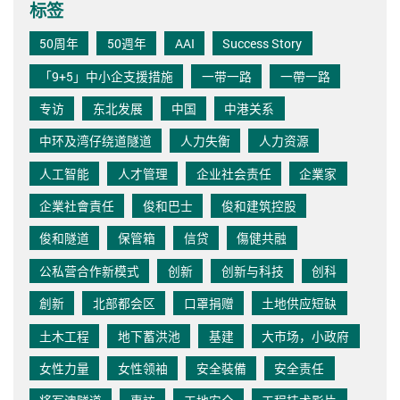
标签
50周年
50週年
AAI
Success Story
「9+5」中小企支援措施
一带一路
一帶一路
专访
东北发展
中国
中港关系
中环及湾仔绕道隧道
人力失衡
人力资源
人工智能
人才管理
企业社会责任
企業家
企業社會責任
俊和巴士
俊和建筑控股
俊和隧道
保管箱
信贷
傷健共融
公私营合作新模式
创新
创新与科技
创科
創新
北部都会区
口罩捐赠
土地供应短缺
土木工程
地下蓄洪池
基建
大市场，小政府
女性力量
女性领袖
安全裝備
安全责任