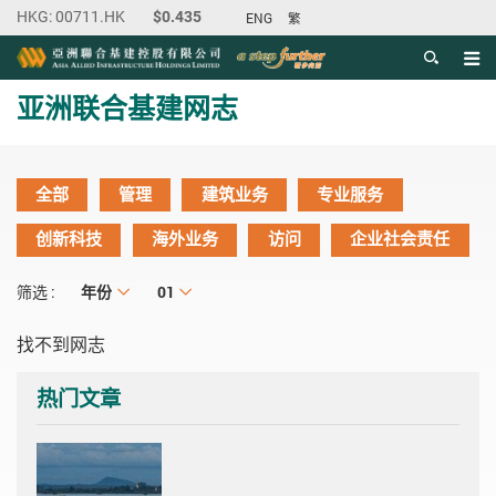
ENG
繁
目录
主内容开始
亚洲联合基建网志
全部
管理
建筑业务
专业服务
创新科技
海外业务
访问
企业社会责任
年份
年份
月份
01
筛选 :
找不到网志
热门文章