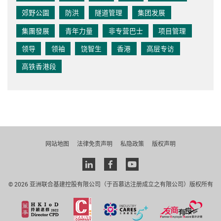
郊野公園
防洪
隧道管理
集团发展
集團發展
青年力量
非专营巴士
项目管理
领导
领袖
饶智生
香港
高层专访
高铁香港段
网站地图
法律免责声明
私隐政策
版权声明
Linkedin
facebook
youtube
© 2026 亚洲联合基建控股有限公司（于百慕达注册成立之有限公司）版权所有