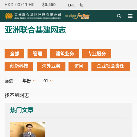
ENG
繁
目录
主内容开始
亚洲联合基建网志
全部
管理
建筑业务
专业服务
创新科技
海外业务
访问
企业社会责任
年份
年份
月份
01
筛选 :
找不到网志
热门文章