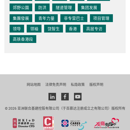
郊野公園
防洪
隧道管理
集团发展
集團發展
青年力量
非专营巴士
项目管理
领导
领袖
饶智生
香港
高层专访
高铁香港段
网站地图
法律免责声明
私隐政策
版权声明
Linkedin
facebook
youtube
© 2026 亚洲联合基建控股有限公司（于百慕达注册成立之有限公司）版权所有