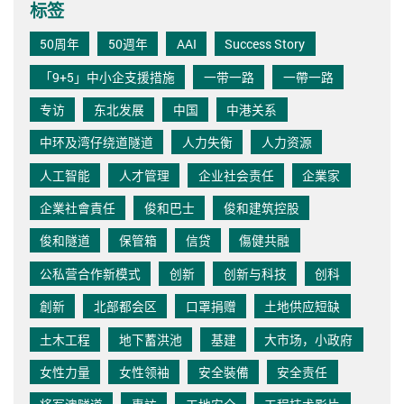
标签
50周年
50週年
AAI
Success Story
「9+5」中小企支援措施
一带一路
一帶一路
专访
东北发展
中国
中港关系
中环及湾仔绕道隧道
人力失衡
人力资源
人工智能
人才管理
企业社会责任
企業家
企業社會責任
俊和巴士
俊和建筑控股
俊和隧道
保管箱
信贷
傷健共融
公私营合作新模式
创新
创新与科技
创科
創新
北部都会区
口罩捐赠
土地供应短缺
土木工程
地下蓄洪池
基建
大市场，小政府
女性力量
女性领袖
安全裝備
安全责任