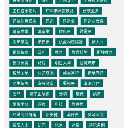
将军澳隧道
專訪
工地安全
工程技术影片
工程技術影片
广深港高速铁路
建筑业务
建筑信息模拟
建造
建造业
建造业女性
建造成本
建造業
微电影
微電影
房屋供应
承建商
抗疫物资捐赠
抢人才
捐款抗疫
政府
教育
教育转型
斯程教育
新冠肺炎
旅程
明日大屿
智慧城市
智慧工地
材迅亞洲
架空進行
極地同行
民生保障
海底隧道
渠務署
港深合作
澳門
狮子山隧道
獎項
環保
病童
眾籌平台
短片
科技
管理层
红磡海底隧道
职安健
菲律賓
葵涌医院
視障人士
访问
轨道
违反
逃犯条例