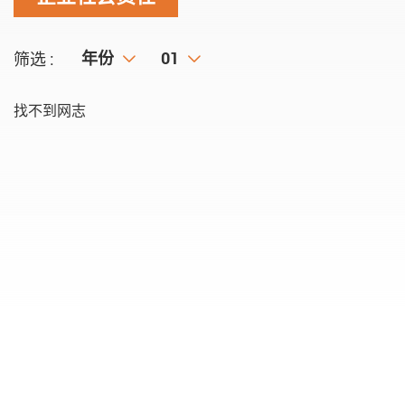
年份
年份
月份
01
筛选 :
找不到网志