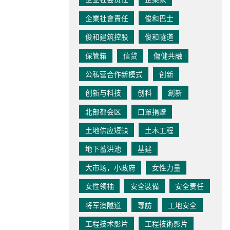
企業社會責任
俊和巴士
俊和建筑控股
俊和隧道
保管箱
信贷
傷健共融
公私营合作新模式
创新
创新与科技
创科
創新
北部都会区
口罩捐赠
土地供应短缺
土木工程
地下蓄洪池
基建
大市场，小政府
女性力量
女性领袖
安全裝備
安全责任
将军澳隧道
專訪
工地安全
工程技术影片
工程技術影片