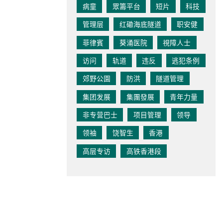
病童
眾籌平台
短片
科技
管理层
红磡海底隧道
职安健
菲律賓
葵涌医院
視障人士
访问
轨道
违反
逃犯条例
郊野公園
防洪
隧道管理
集团发展
集團發展
青年力量
非专营巴士
项目管理
领导
领袖
饶智生
香港
高层专访
高铁香港段