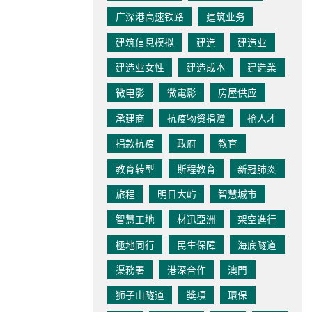
广深港高速铁路
建筑业务
建筑信息模拟
建造
建造业
建造业女性
建造成本
建造業
微电影
微電影
房屋供应
承建商
抗疫物资捐赠
抢人才
捐款抗疫
政府
教育
教育转型
斯程教育
新冠肺炎
旅程
明日大屿
智慧城市
智慧工地
材迅亞洲
架空進行
極地同行
民生保障
海底隧道
渠務署
港深合作
澳門
狮子山隧道
獎項
環保