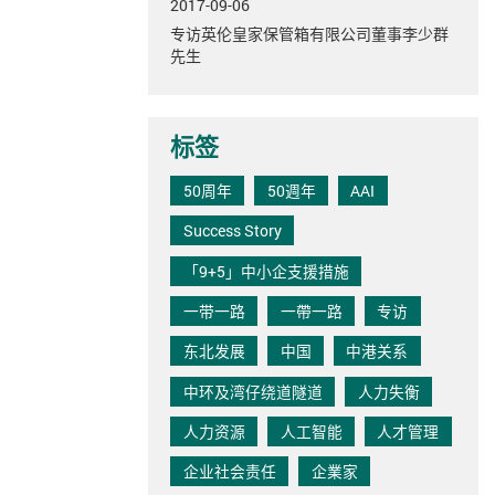
2017-09-06
专访英伦皇家保管箱有限公司董事李少群
先生
标签
50周年
50週年
AAI
Success Story
「9+5」中小企支援措施
一带一路
一帶一路
专访
东北发展
中国
中港关系
中环及湾仔绕道隧道
人力失衡
人力资源
人工智能
人才管理
企业社会责任
企業家