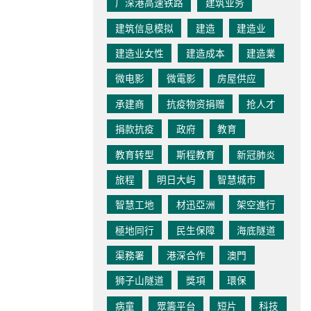
广深港高速铁路
建筑业务
建筑信息模拟
建造
建造业
建造业女性
建造成本
建造業
微电影
微電影
房屋供应
承建商
抗疫物资捐赠
抢人才
捐款抗疫
政府
教育
教育转型
斯程教育
新冠肺炎
旅程
明日大屿
智慧城市
智慧工地
材迅亞洲
架空進行
極地同行
民生保障
海底隧道
渠務署
港深合作
澳門
狮子山隧道
獎項
環保
病童
眾籌平台
短片
科技