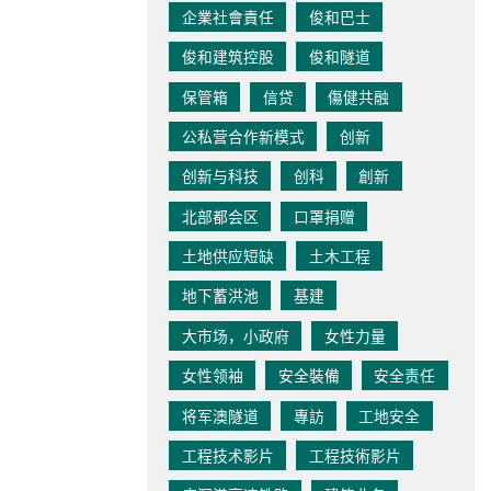
企業社會責任
俊和巴士
俊和建筑控股
俊和隧道
保管箱
信贷
傷健共融
公私营合作新模式
创新
创新与科技
创科
創新
北部都会区
口罩捐赠
土地供应短缺
土木工程
地下蓄洪池
基建
大市场，小政府
女性力量
女性领袖
安全裝備
安全责任
将军澳隧道
專訪
工地安全
工程技术影片
工程技術影片