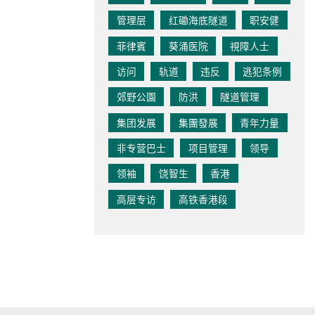
管理层
红磡海底隧道
职安健
菲律賓
葵涌医院
視障人士
访问
轨道
违反
逃犯条例
郊野公園
防洪
隧道管理
集团发展
集團發展
青年力量
非专营巴士
项目管理
领导
领袖
饶智生
香港
高层专访
高铁香港段