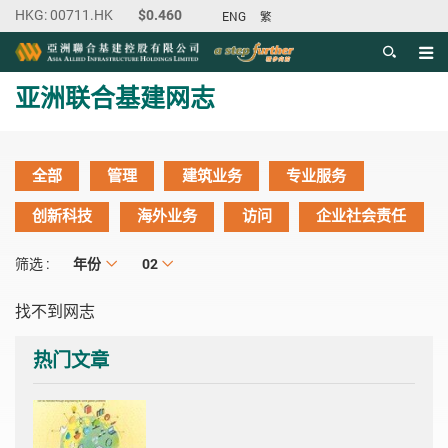
ENG
繁
目录
主内容开始
亚洲联合基建网志
全部
管理
建筑业务
专业服务
创新科技
海外业务
访问
企业社会责任
年份
年份
月份
02
筛选 :
找不到网志
热门文章