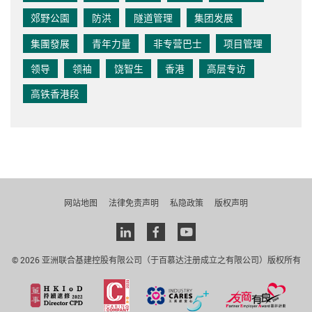
郊野公園
防洪
隧道管理
集团发展
集團發展
青年力量
非专营巴士
项目管理
领导
领袖
饶智生
香港
高层专访
高铁香港段
网站地图
法律免责声明
私隐政策
版权声明
Linkedin
facebook
youtube
© 2026 亚洲联合基建控股有限公司（于百慕达注册成立之有限公司）版权所有