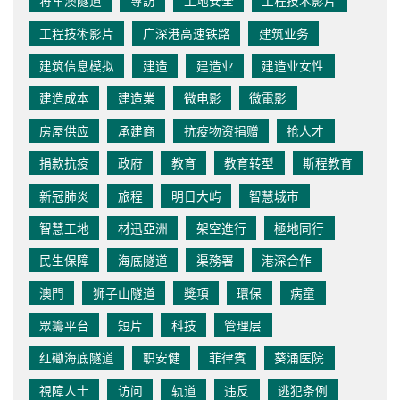
将军澳隧道
專訪
工地安全
工程技术影片
工程技術影片
广深港高速铁路
建筑业务
建筑信息模拟
建造
建造业
建造业女性
建造成本
建造業
微电影
微電影
房屋供应
承建商
抗疫物资捐赠
抢人才
捐款抗疫
政府
教育
教育转型
斯程教育
新冠肺炎
旅程
明日大屿
智慧城市
智慧工地
材迅亞洲
架空進行
極地同行
民生保障
海底隧道
渠務署
港深合作
澳門
狮子山隧道
獎項
環保
病童
眾籌平台
短片
科技
管理层
红磡海底隧道
职安健
菲律賓
葵涌医院
視障人士
访问
轨道
违反
逃犯条例