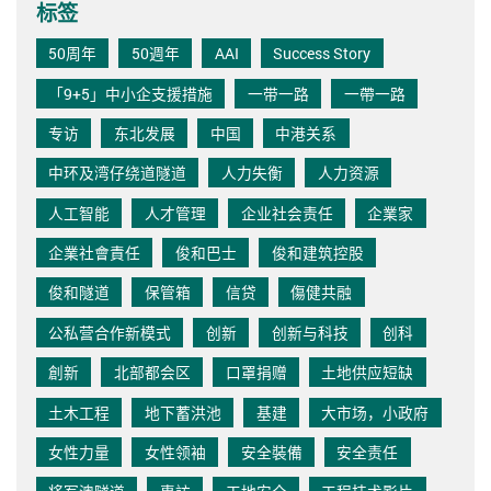
标签
50周年
50週年
AAI
Success Story
「9+5」中小企支援措施
一带一路
一帶一路
专访
东北发展
中国
中港关系
中环及湾仔绕道隧道
人力失衡
人力资源
人工智能
人才管理
企业社会责任
企業家
企業社會責任
俊和巴士
俊和建筑控股
俊和隧道
保管箱
信贷
傷健共融
公私营合作新模式
创新
创新与科技
创科
創新
北部都会区
口罩捐赠
土地供应短缺
土木工程
地下蓄洪池
基建
大市场，小政府
女性力量
女性领袖
安全裝備
安全责任