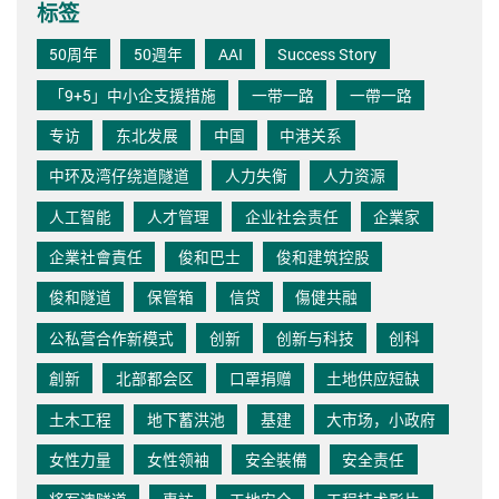
标签
50周年
50週年
AAI
Success Story
「9+5」中小企支援措施
一带一路
一帶一路
专访
东北发展
中国
中港关系
中环及湾仔绕道隧道
人力失衡
人力资源
人工智能
人才管理
企业社会责任
企業家
企業社會責任
俊和巴士
俊和建筑控股
俊和隧道
保管箱
信贷
傷健共融
公私营合作新模式
创新
创新与科技
创科
創新
北部都会区
口罩捐赠
土地供应短缺
土木工程
地下蓄洪池
基建
大市场，小政府
女性力量
女性领袖
安全裝備
安全责任