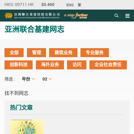
ENG
繁
目录
主内容开始
亚洲联合基建网志
全部
管理
建筑业务
专业服务
创新科技
海外业务
访问
企业社会责任
年份
年份
月份
02
筛选 :
找不到网志
热门文章