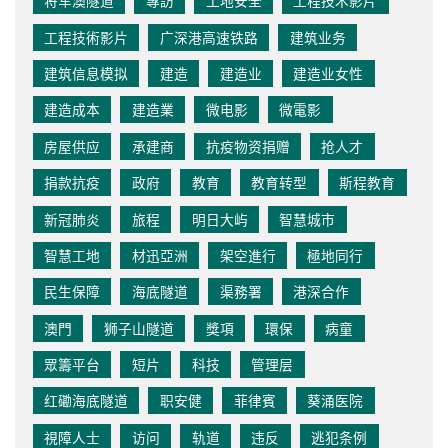
将军澳隧道
專訪
工地安全
工程技术影片
工程技術影片
广深港高速铁路
建筑业务
建筑信息模拟
建造
建造业
建造业女性
建造成本
建造業
微电影
微電影
房屋供应
承建商
抗疫物资捐赠
抢人才
捐款抗疫
政府
教育
教育转型
斯程教育
新冠肺炎
旅程
明日大屿
智慧城市
智慧工地
材迅亞洲
架空進行
極地同行
民生保障
海底隧道
渠務署
港深合作
澳門
狮子山隧道
獎項
環保
病童
眾籌平台
短片
科技
管理层
红磡海底隧道
职安健
菲律賓
葵涌医院
視障人士
访问
轨道
违反
逃犯条例