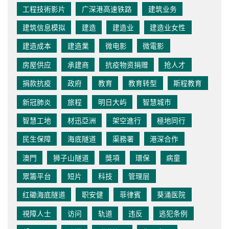
工程技術影片
广深港高速铁路
建筑业务
建筑信息模拟
建造
建造业
建造业女性
建造成本
建造業
微电影
微電影
房屋供应
承建商
抗疫物资捐赠
抢人才
捐款抗疫
政府
教育
教育转型
斯程教育
新冠肺炎
旅程
明日大屿
智慧城市
智慧工地
材迅亞洲
架空進行
極地同行
民生保障
海底隧道
渠務署
港深合作
澳門
狮子山隧道
獎項
環保
病童
眾籌平台
短片
科技
管理层
红磡海底隧道
职安健
菲律賓
葵涌医院
視障人士
访问
轨道
违反
逃犯条例