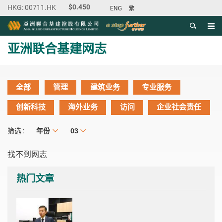
ENG
繁
目录
主内容开始
亚洲联合基建网志
全部
管理
建筑业务
专业服务
创新科技
海外业务
访问
企业社会责任
年份
年份
月份
03
筛选 :
找不到网志
热门文章