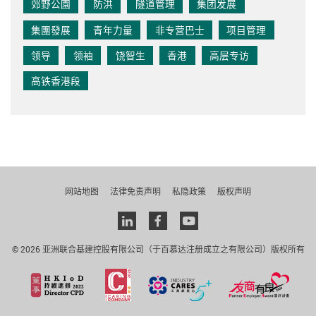
郊野公園
防洪
隧道管理
集团发展
集團發展
青年力量
非专营巴士
项目管理
领导
领袖
饶智生
香港
高层专访
高铁香港段
网站地图
法律免责声明
私隐政策
版权声明
Linkedin
facebook
youtube
© 2026 亚洲联合基建控股有限公司（于百慕达注册成立之有限公司）版权所有