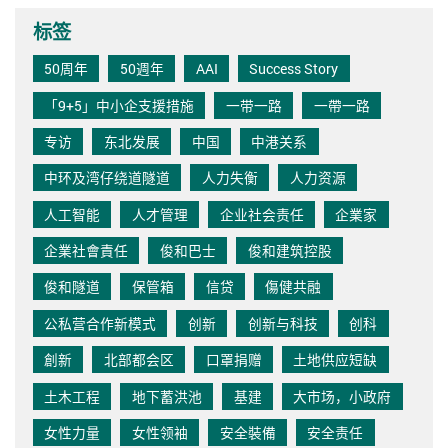
标签
50周年
50週年
AAI
Success Story
「9+5」中小企支援措施
一带一路
一帶一路
专访
东北发展
中国
中港关系
中环及湾仔绕道隧道
人力失衡
人力资源
人工智能
人才管理
企业社会责任
企業家
企業社會責任
俊和巴士
俊和建筑控股
俊和隧道
保管箱
信贷
傷健共融
公私营合作新模式
创新
创新与科技
创科
創新
北部都会区
口罩捐赠
土地供应短缺
土木工程
地下蓄洪池
基建
大市场，小政府
女性力量
女性领袖
安全裝備
安全责任