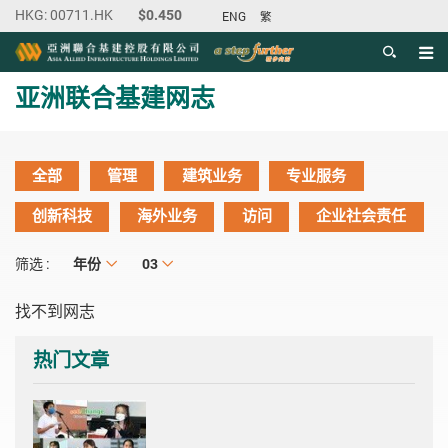
ENG
繁
目录
主内容开始
亚洲联合基建网志
全部
管理
建筑业务
专业服务
创新科技
海外业务
访问
企业社会责任
年份
年份
月份
03
筛选 :
找不到网志
热门文章