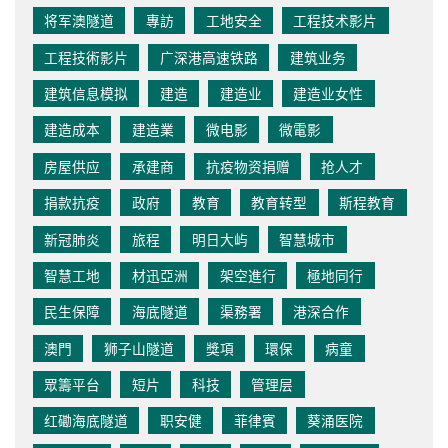
将军澳隧道
專訪
工地安全
工程技术影片
工程技術影片
广深港高速铁路
建筑业务
建筑信息模拟
建造
建造业
建造业女性
建造成本
建造業
微电影
微電影
房屋供应
承建商
抗疫物资捐赠
抢人才
捐款抗疫
政府
教育
教育转型
斯程教育
新冠肺炎
旅程
明日大屿
智慧城市
智慧工地
材迅亞洲
架空進行
極地同行
民生保障
海底隧道
渠務署
港深合作
澳門
狮子山隧道
獎項
環保
病童
眾籌平台
短片
科技
管理层
红磡海底隧道
职安健
菲律賓
葵涌医院