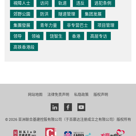
視障人士
访问
轨道
违反
逃犯条例
郊野公園
防洪
隧道管理
集团发展
集團發展
青年力量
非专营巴士
项目管理
领导
领袖
饶智生
香港
高层专访
高铁香港段
网站地图
法律免责声明
私隐政策
版权声明
Linkedin
facebook
youtube
© 2026 亚洲联合基建控股有限公司（于百慕达注册成立之有限公司）版权所有