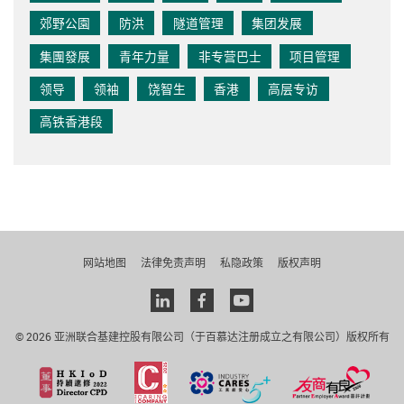
郊野公園
防洪
隧道管理
集团发展
集團發展
青年力量
非专营巴士
项目管理
领导
领袖
饶智生
香港
高层专访
高铁香港段
网站地图
法律免责声明
私隐政策
版权声明
Linkedin
facebook
youtube
© 2026 亚洲联合基建控股有限公司（于百慕达注册成立之有限公司）版权所有