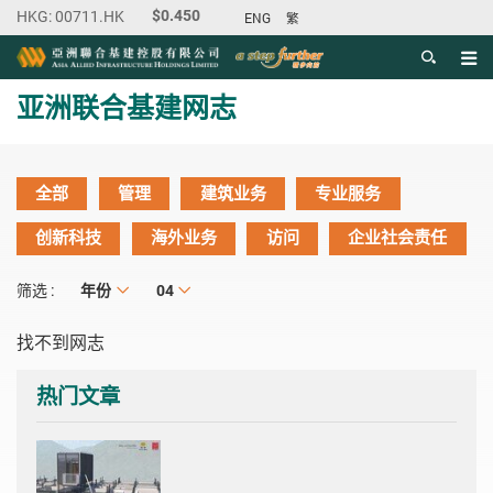
ENG
繁
目录
主内容开始
亚洲联合基建网志
全部
管理
建筑业务
专业服务
创新科技
海外业务
访问
企业社会责任
年份
年份
月份
04
筛选 :
找不到网志
热门文章