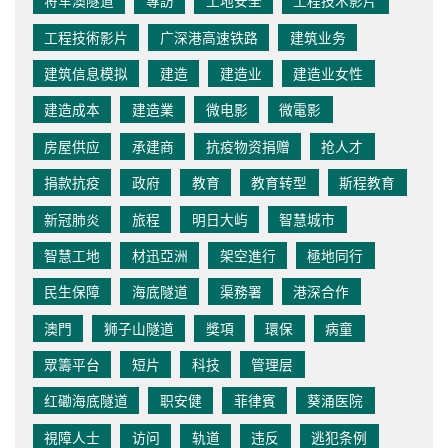
将军澳隧道
專訪
工地安全
工程技术影片
工程技術影片
广深港高速铁路
建筑业务
建筑信息模拟
建造
建造业
建造业女性
建造成本
建造業
微电影
微電影
房屋供应
承建商
抗疫物资捐赠
抢人才
捐款抗疫
政府
教育
教育转型
斯程教育
新冠肺炎
旅程
明日大屿
智慧城市
智慧工地
材迅亞洲
架空進行
極地同行
民生保障
海底隧道
渠務署
港深合作
澳門
狮子山隧道
獎項
環保
病童
眾籌平台
短片
科技
管理层
红磡海底隧道
职安健
菲律賓
葵涌医院
視障人士
访问
轨道
违反
逃犯条例