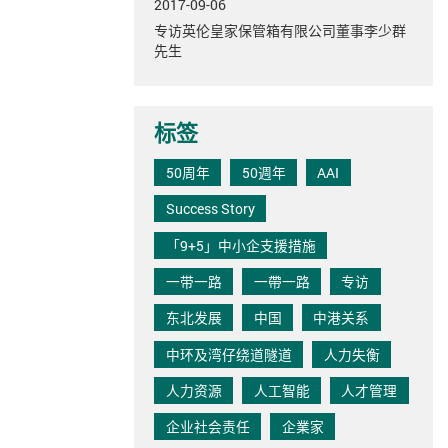
2017-09-06
专访英伦皇家保管箱有限公司董事李少群
先生
标签
50周年
50週年
AAI
Success Story
「9+5」中小企支援措施
一带一路
一帶一路
专访
东北发展
中国
中港关系
中环及湾仔绕道隧道
人力失衡
人力资源
人工智能
人才管理
企业社会责任
企業家