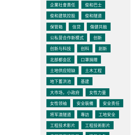
企業社會責任
俊和巴士
俊和建筑控股
俊和隧道
保管箱
信贷
傷健共融
公私营合作新模式
创新
创新与科技
创科
創新
北部都会区
口罩捐赠
土地供应短缺
土木工程
地下蓄洪池
基建
大市场，小政府
女性力量
女性领袖
安全裝備
安全责任
将军澳隧道
專訪
工地安全
工程技术影片
工程技術影片