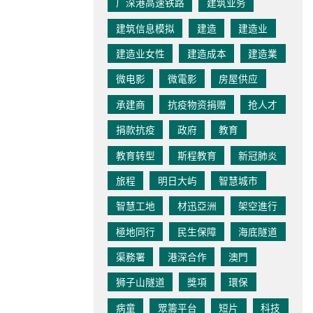
广深港高速铁路
建筑业务
建筑信息模拟
建造
建造业
建造业女性
建造成本
建造業
微电影
微電影
房屋供应
承建商
抗疫物资捐赠
抢人才
捐款抗疫
政府
教育
教育转型
斯程教育
新冠肺炎
旅程
明日大屿
智慧城市
智慧工地
材迅亞洲
架空進行
極地同行
民生保障
海底隧道
渠務署
港深合作
澳門
狮子山隧道
獎項
環保
病童
眾籌平台
短片
科技