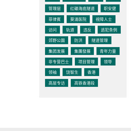
管理层
红磡海底隧道
职安健
菲律賓
葵涌医院
視障人士
访问
轨道
违反
逃犯条例
郊野公園
防洪
隧道管理
集团发展
集團發展
青年力量
非专营巴士
项目管理
领导
领袖
饶智生
香港
高层专访
高铁香港段