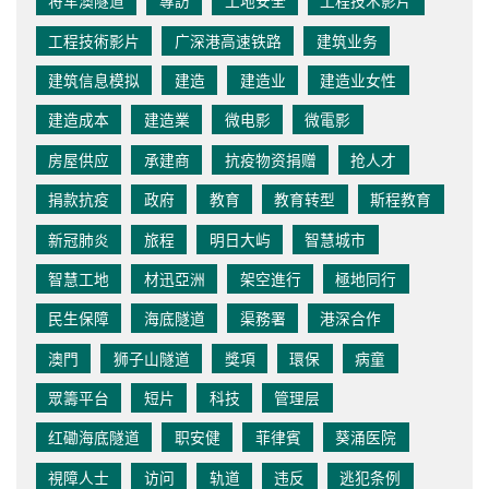
将军澳隧道
專訪
工地安全
工程技术影片
工程技術影片
广深港高速铁路
建筑业务
建筑信息模拟
建造
建造业
建造业女性
建造成本
建造業
微电影
微電影
房屋供应
承建商
抗疫物资捐赠
抢人才
捐款抗疫
政府
教育
教育转型
斯程教育
新冠肺炎
旅程
明日大屿
智慧城市
智慧工地
材迅亞洲
架空進行
極地同行
民生保障
海底隧道
渠務署
港深合作
澳門
狮子山隧道
獎項
環保
病童
眾籌平台
短片
科技
管理层
红磡海底隧道
职安健
菲律賓
葵涌医院
視障人士
访问
轨道
违反
逃犯条例