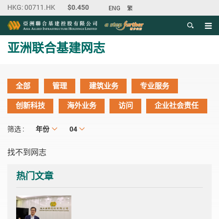
ENG
繁
目录
主内容开始
亚洲联合基建网志
全部
管理
建筑业务
专业服务
创新科技
海外业务
访问
企业社会责任
年份
年份
月份
04
筛选 :
找不到网志
热门文章