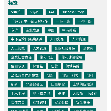
标签
50周年
50週年
AAI
Success Story
「9+5」中小企支援措施
一带一路
一帶一路
专访
东北发展
中国
中港关系
中环及湾仔绕道隧道
人力失衡
人力资源
人工智能
人才管理
企业社会责任
企業家
企業社會責任
俊和巴士
俊和建筑控股
俊和隧道
保管箱
信贷
傷健共融
公私营合作新模式
创新
创新与科技
创科
創新
北部都会区
口罩捐赠
土地供应短缺
土木工程
地下蓄洪池
基建
大市场，小政府
女性力量
女性领袖
安全裝備
安全责任