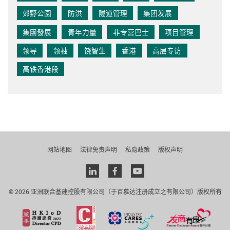
郊野公園
防洪
隧道管理
集团发展
集團發展
青年力量
非专营巴士
项目管理
领导
领袖
饶智生
香港
高层专访
高铁香港段
网站地图
法律免责声明
私隐政策
版权声明
Linkedin
facebook
youtube
© 2026 亚洲联合基建控股有限公司（于百慕达注册成立之有限公司）版权所有