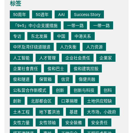
标签
50周年
50週年
AAI
Success Story
「9+5」中小企支援措施
一带一路
一帶一路
专访
东北发展
中国
中港关系
中环及湾仔绕道隧道
人力失衡
人力资源
人工智能
人才管理
企业社会责任
企業家
企業社會責任
俊和巴士
俊和建筑控股
俊和隧道
保管箱
信贷
傷健共融
公私营合作新模式
创新
创新与科技
创科
創新
北部都会区
口罩捐赠
土地供应短缺
土木工程
地下蓄洪池
基建
大市场，小政府
女性力量
女性领袖
安全裝備
安全责任