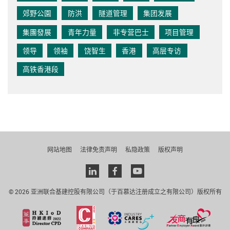
郊野公園
防洪
隧道管理
集团发展
集團發展
青年力量
非专营巴士
项目管理
领导
领袖
饶智生
香港
高层专访
高铁香港段
网站地图
法律免责声明
私隐政策
版权声明
Linkedin
facebook
youtube
© 2026 亚洲联合基建控股有限公司（于百慕达注册成立之有限公司）版权所有