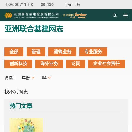
ENG
繁
目录
主内容开始
亚洲联合基建网志
全部
管理
建筑业务
专业服务
创新科技
海外业务
访问
企业社会责任
年份
年份
月份
04
筛选 :
找不到网志
热门文章