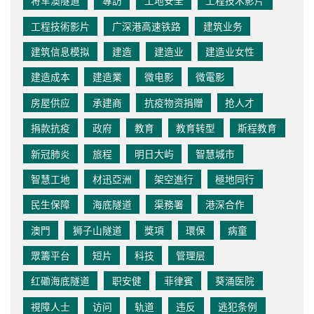
将军澳隧道
專訪
工地安全
工程技术影片
工程技術影片
广深港高速铁路
建筑业务
建筑信息模拟
建造
建造业
建造业女性
建造成本
建造業
微电影
微電影
房屋供应
承建商
抗疫物资捐赠
抢人才
捐款抗疫
政府
教育
教育转型
斯程教育
新冠肺炎
旅程
明日大屿
智慧城市
智慧工地
材迅亞洲
架空進行
極地同行
民生保障
海底隧道
渠務署
港深合作
澳門
狮子山隧道
獎項
環保
病童
眾籌平台
短片
科技
管理层
红磡海底隧道
职安健
菲律賓
葵涌医院
視障人士
访问
轨道
违反
逃犯条例