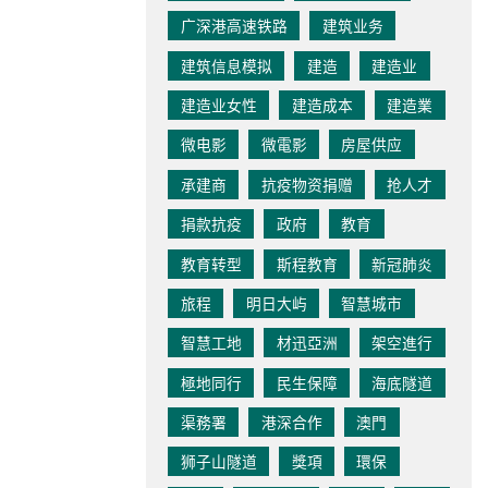
广深港高速铁路
建筑业务
建筑信息模拟
建造
建造业
建造业女性
建造成本
建造業
微电影
微電影
房屋供应
承建商
抗疫物资捐赠
抢人才
捐款抗疫
政府
教育
教育转型
斯程教育
新冠肺炎
旅程
明日大屿
智慧城市
智慧工地
材迅亞洲
架空進行
極地同行
民生保障
海底隧道
渠務署
港深合作
澳門
狮子山隧道
獎項
環保