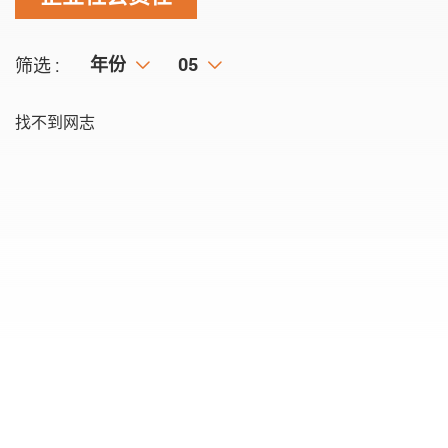
年份
年份
月份
05
筛选 :
找不到网志