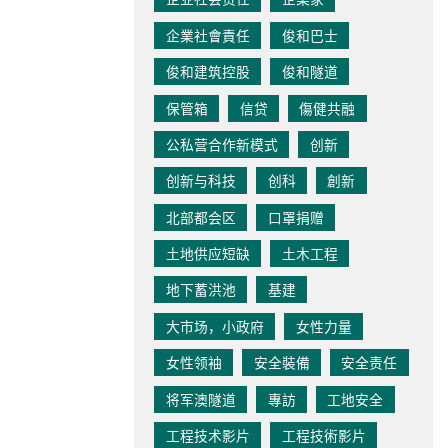
企業社會責任
俊和巴士
俊和建筑控股
俊和隧道
保管箱
信贷
傷健共融
公私营合作新模式
创新
创新与科技
创科
創新
北部都会区
口罩捐赠
土地供应短缺
土木工程
地下蓄洪池
基建
大市场，小政府
女性力量
女性领袖
安全裝備
安全责任
将军澳隧道
專訪
工地安全
工程技术影片
工程技術影片