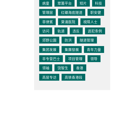
病童
眾籌平台
短片
科技
管理层
红磡海底隧道
职安健
菲律賓
葵涌医院
視障人士
访问
轨道
违反
逃犯条例
郊野公園
防洪
隧道管理
集团发展
集團發展
青年力量
非专营巴士
项目管理
领导
领袖
饶智生
香港
高层专访
高铁香港段