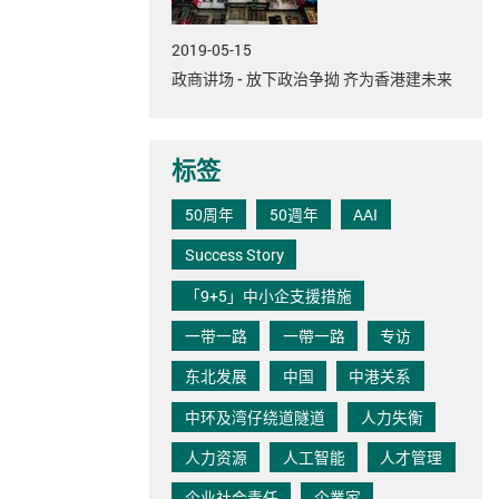
2019-05-15
政商讲场 - 放下政治争拗 齐为香港建未来
标签
50周年
50週年
AAI
Success Story
「9+5」中小企支援措施
一带一路
一帶一路
专访
东北发展
中国
中港关系
中环及湾仔绕道隧道
人力失衡
人力资源
人工智能
人才管理
企业社会责任
企業家