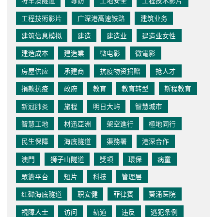
将军澳隧道
專訪
工地安全
工程技术影片
工程技術影片
广深港高速铁路
建筑业务
建筑信息模拟
建造
建造业
建造业女性
建造成本
建造業
微电影
微電影
房屋供应
承建商
抗疫物资捐赠
抢人才
捐款抗疫
政府
教育
教育转型
斯程教育
新冠肺炎
旅程
明日大屿
智慧城市
智慧工地
材迅亞洲
架空進行
極地同行
民生保障
海底隧道
渠務署
港深合作
澳門
狮子山隧道
獎項
環保
病童
眾籌平台
短片
科技
管理层
红磡海底隧道
职安健
菲律賓
葵涌医院
視障人士
访问
轨道
违反
逃犯条例