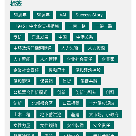
标签
50周年
50週年
AAI
Success Story
「9+5」中小企支援措施
一带一路
一帶一路
专访
东北发展
中国
中港关系
中环及湾仔绕道隧道
人力失衡
人力资源
人工智能
人才管理
企业社会责任
企業家
企業社會責任
俊和巴士
俊和建筑控股
俊和隧道
保管箱
信贷
傷健共融
公私营合作新模式
创新
创新与科技
创科
創新
北部都会区
口罩捐赠
土地供应短缺
土木工程
地下蓄洪池
基建
大市场，小政府
女性力量
女性领袖
安全裝備
安全责任