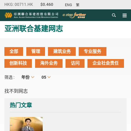
ENG
繁
目录
主内容开始
亚洲联合基建网志
全部
管理
建筑业务
专业服务
创新科技
海外业务
访问
企业社会责任
年份
年份
月份
05
筛选 :
找不到网志
热门文章