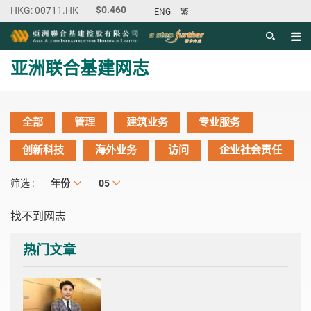
ENG
繁
目录
主内容开始
亚洲联合基建网志
全部
管理
建筑业务
专业服务
创新科技
海外业务
访问
企业社会责任
年份
年份
月份
05
筛选 :
找不到网志
热门文章