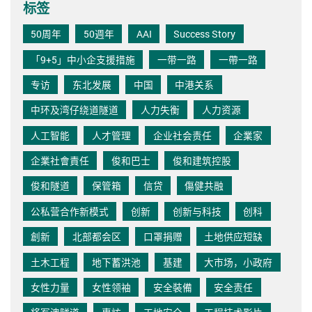
标签
50周年
50週年
AAI
Success Story
「9+5」中小企支援措施
一带一路
一帶一路
专访
东北发展
中国
中港关系
中环及湾仔绕道隧道
人力失衡
人力资源
人工智能
人才管理
企业社会责任
企業家
企業社會責任
俊和巴士
俊和建筑控股
俊和隧道
保管箱
信贷
傷健共融
公私营合作新模式
创新
创新与科技
创科
創新
北部都会区
口罩捐赠
土地供应短缺
土木工程
地下蓄洪池
基建
大市场，小政府
女性力量
女性领袖
安全裝備
安全责任