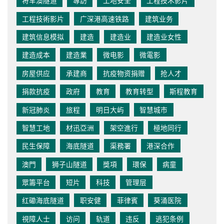
将军澳隧道
專訪
工地安全
工程技术影片
工程技術影片
广深港高速铁路
建筑业务
建筑信息模拟
建造
建造业
建造业女性
建造成本
建造業
微电影
微電影
房屋供应
承建商
抗疫物资捐赠
抢人才
捐款抗疫
政府
教育
教育转型
斯程教育
新冠肺炎
旅程
明日大屿
智慧城市
智慧工地
材迅亞洲
架空進行
極地同行
民生保障
海底隧道
渠務署
港深合作
澳門
狮子山隧道
獎項
環保
病童
眾籌平台
短片
科技
管理层
红磡海底隧道
职安健
菲律賓
葵涌医院
視障人士
访问
轨道
违反
逃犯条例