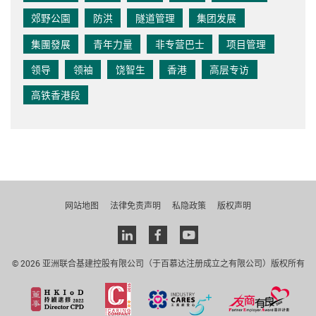
郊野公園
防洪
隧道管理
集团发展
集團發展
青年力量
非专营巴士
项目管理
领导
领袖
饶智生
香港
高层专访
高铁香港段
网站地图
法律免责声明
私隐政策
版权声明
Linkedin
facebook
youtube
© 2026 亚洲联合基建控股有限公司（于百慕达注册成立之有限公司）版权所有