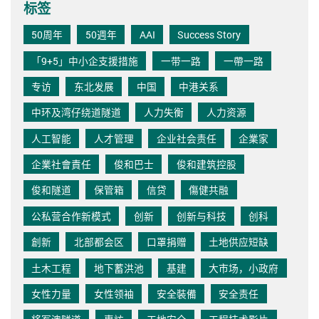
标签
50周年
50週年
AAI
Success Story
「9+5」中小企支援措施
一带一路
一帶一路
专访
东北发展
中国
中港关系
中环及湾仔绕道隧道
人力失衡
人力资源
人工智能
人才管理
企业社会责任
企業家
企業社會責任
俊和巴士
俊和建筑控股
俊和隧道
保管箱
信贷
傷健共融
公私营合作新模式
创新
创新与科技
创科
創新
北部都会区
口罩捐赠
土地供应短缺
土木工程
地下蓄洪池
基建
大市场，小政府
女性力量
女性领袖
安全裝備
安全责任