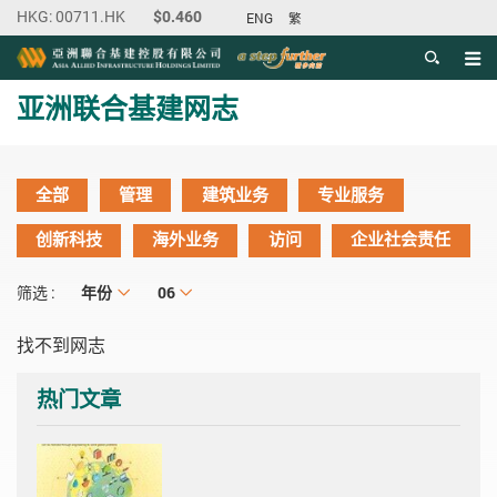
ENG
繁
目录
主内容开始
亚洲联合基建网志
全部
管理
建筑业务
专业服务
创新科技
海外业务
访问
企业社会责任
年份
年份
月份
06
筛选 :
找不到网志
热门文章