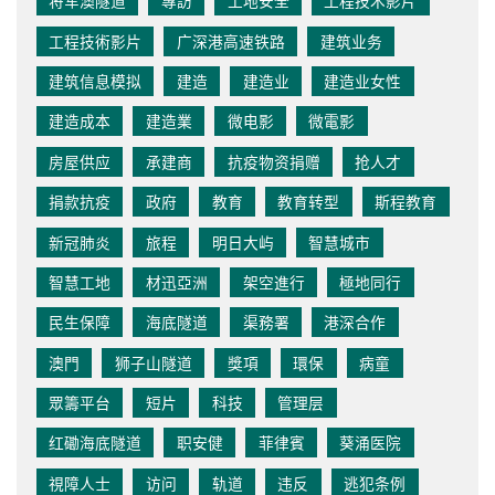
将军澳隧道
專訪
工地安全
工程技术影片
工程技術影片
广深港高速铁路
建筑业务
建筑信息模拟
建造
建造业
建造业女性
建造成本
建造業
微电影
微電影
房屋供应
承建商
抗疫物资捐赠
抢人才
捐款抗疫
政府
教育
教育转型
斯程教育
新冠肺炎
旅程
明日大屿
智慧城市
智慧工地
材迅亞洲
架空進行
極地同行
民生保障
海底隧道
渠務署
港深合作
澳門
狮子山隧道
獎項
環保
病童
眾籌平台
短片
科技
管理层
红磡海底隧道
职安健
菲律賓
葵涌医院
視障人士
访问
轨道
违反
逃犯条例