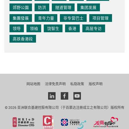
郊野公園
防洪
隧道管理
集团发展
集團發展
青年力量
非专营巴士
项目管理
领导
领袖
饶智生
香港
高层专访
高铁香港段
网站地图
法律免责声明
私隐政策
版权声明
Linkedin
facebook
youtube
© 2026 亚洲联合基建控股有限公司（于百慕达注册成立之有限公司）版权所有