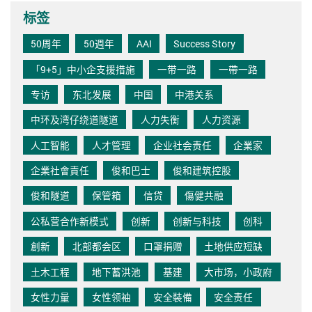
标签
50周年
50週年
AAI
Success Story
「9+5」中小企支援措施
一带一路
一帶一路
专访
东北发展
中国
中港关系
中环及湾仔绕道隧道
人力失衡
人力资源
人工智能
人才管理
企业社会责任
企業家
企業社會責任
俊和巴士
俊和建筑控股
俊和隧道
保管箱
信贷
傷健共融
公私营合作新模式
创新
创新与科技
创科
創新
北部都会区
口罩捐赠
土地供应短缺
土木工程
地下蓄洪池
基建
大市场，小政府
女性力量
女性领袖
安全裝備
安全责任