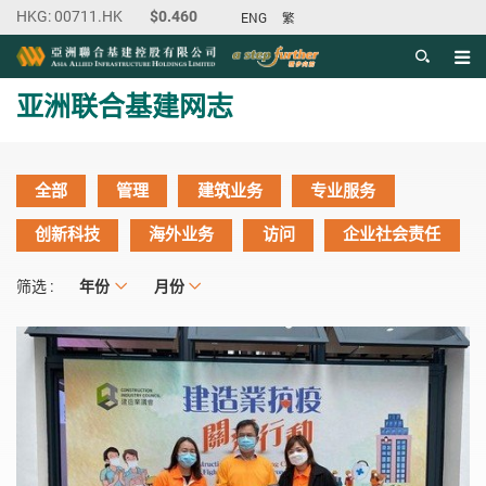
ENG
繁
目录
主内容开始
亚洲联合基建网志
全部
管理
建筑业务
专业服务
创新科技
海外业务
访问
企业社会责任
年份
年份
月份
月份
筛选 :