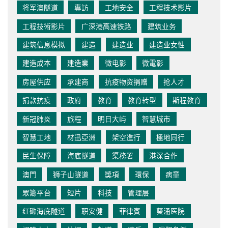
将军澳隧道
專訪
工地安全
工程技术影片
工程技術影片
广深港高速铁路
建筑业务
建筑信息模拟
建造
建造业
建造业女性
建造成本
建造業
微电影
微電影
房屋供应
承建商
抗疫物资捐赠
抢人才
捐款抗疫
政府
教育
教育转型
斯程教育
新冠肺炎
旅程
明日大屿
智慧城市
智慧工地
材迅亞洲
架空進行
極地同行
民生保障
海底隧道
渠務署
港深合作
澳門
狮子山隧道
獎項
環保
病童
眾籌平台
短片
科技
管理层
红磡海底隧道
职安健
菲律賓
葵涌医院