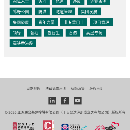
視障人士
访问
轨道
违反
逃犯条例
郊野公園
防洪
隧道管理
集团发展
集團發展
青年力量
非专营巴士
项目管理
领导
领袖
饶智生
香港
高层专访
高铁香港段
网站地图
法律免责声明
私隐政策
版权声明
Linkedin
facebook
youtube
© 2026 亚洲联合基建控股有限公司（于百慕达注册成立之有限公司）版权所有