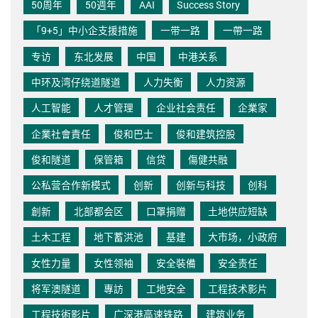
50周年
50週年
AAI
Success Story
「9+5」中小企支援措施
一带一路
一帶一路
专访
东北发展
中国
中港关系
中环及湾仔绕道隧道
人力失衡
人力资源
人工智能
人才管理
企业社会责任
企業家
企業社會責任
俊和巴士
俊和建筑控股
俊和隧道
保管箱
信贷
傷健共融
公私营合作新模式
创新
创新与科技
创科
創新
北部都会区
口罩捐赠
土地供应短缺
土木工程
地下蓄洪池
基建
大市场，小政府
女性力量
女性领袖
安全裝備
安全责任
将军澳隧道
專訪
工地安全
工程技术影片
工程技術影片
广深港高速铁路
建筑业务