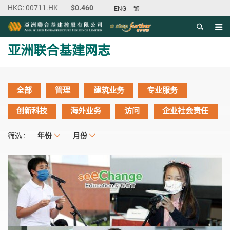
ENG
繁
目录
主内容开始
亚洲联合基建网志
全部
管理
建筑业务
专业服务
创新科技
海外业务
访问
企业社会责任
年份
年份
月份
月份
筛选 :