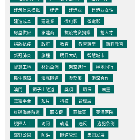
建筑信息模拟
建造
建造业
建造业女性
建造成本
建造業
微电影
微電影
房屋供应
承建商
抗疫物资捐赠
抢人才
捐款抗疫
政府
教育
教育转型
斯程教育
新冠肺炎
旅程
明日大屿
智慧城市
智慧工地
材迅亞洲
架空進行
極地同行
民生保障
海底隧道
渠務署
港深合作
澳門
狮子山隧道
獎項
環保
病童
眾籌平台
短片
科技
管理层
红磡海底隧道
职安健
菲律賓
葵涌医院
視障人士
访问
轨道
违反
逃犯条例
郊野公園
防洪
隧道管理
集团发展