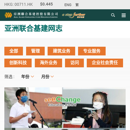
ENG
繁
目录
主内容开始
亚洲联合基建网志
全部
管理
建筑业务
专业服务
创新科技
海外业务
访问
企业社会责任
年份
年份
月份
月份
筛选 :