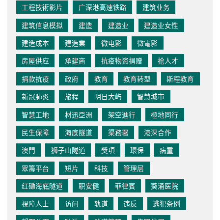
工程技術影片
广深港高速铁路
建筑业务
建筑信息模拟
建造
建造业
建造业女性
建造成本
建造業
微电影
微電影
房屋供应
承建商
抗疫物资捐赠
抢人才
捐款抗疫
政府
教育
教育转型
斯程教育
新冠肺炎
旅程
明日大屿
智慧城市
智慧工地
材迅亞洲
架空進行
極地同行
民生保障
海底隧道
渠務署
港深合作
澳門
狮子山隧道
獎項
環保
病童
眾籌平台
短片
科技
管理层
红磡海底隧道
职安健
菲律賓
葵涌医院
視障人士
访问
轨道
违反
逃犯条例