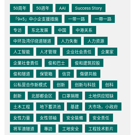
50周年
50週年
AAI
Success Story
「9+5」中小企支援措施
一带一路
一帶一路
专访
东北发展
中国
中港关系
中环及湾仔绕道隧道
人力失衡
人力资源
人工智能
人才管理
企业社会责任
企業家
企業社會責任
俊和巴士
俊和建筑控股
俊和隧道
保管箱
信贷
傷健共融
公私营合作新模式
创新
创新与科技
创科
創新
北部都会区
口罩捐赠
土地供应短缺
土木工程
地下蓄洪池
基建
大市场，小政府
女性力量
女性领袖
安全裝備
安全责任
将军澳隧道
專訪
工地安全
工程技术影片