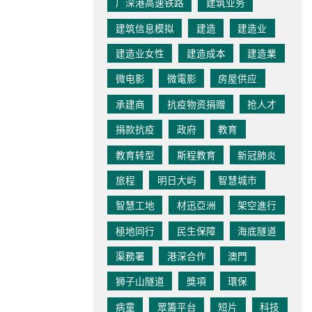
广深港高速铁路
建筑业务
建筑信息模拟
建造
建造业
建造业女性
建造成本
建造業
微电影
微電影
房屋供应
承建商
抗疫物资捐赠
抢人才
捐款抗疫
政府
教育
教育转型
斯程教育
新冠肺炎
旅程
明日大屿
智慧城市
智慧工地
材迅亞洲
架空進行
極地同行
民生保障
海底隧道
渠務署
港深合作
澳門
狮子山隧道
獎項
環保
病童
眾籌平台
短片
科技