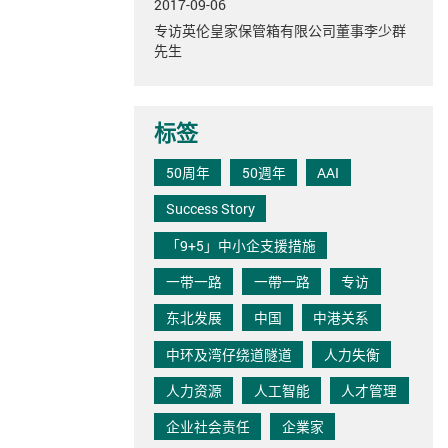
2017-09-06
专访英伦皇家保管箱有限公司董事李少群
先生
标签
50周年
50週年
AAI
Success Story
「9+5」中小企支援措施
一带一路
一帶一路
专访
东北发展
中国
中港关系
中环及湾仔绕道隧道
人力失衡
人力资源
人工智能
人才管理
企业社会责任
企業家