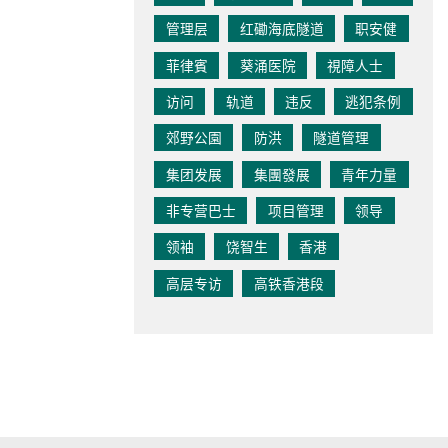
管理层
红磡海底隧道
职安健
菲律賓
葵涌医院
視障人士
访问
轨道
违反
逃犯条例
郊野公園
防洪
隧道管理
集团发展
集團發展
青年力量
非专营巴士
项目管理
领导
领袖
饶智生
香港
高层专访
高铁香港段