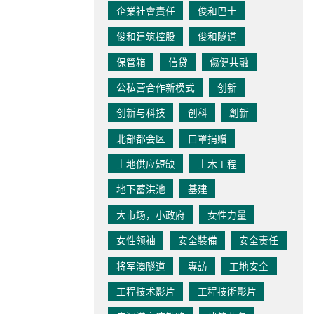
企業社會責任
俊和巴士
俊和建筑控股
俊和隧道
保管箱
信贷
傷健共融
公私营合作新模式
创新
创新与科技
创科
創新
北部都会区
口罩捐赠
土地供应短缺
土木工程
地下蓄洪池
基建
大市场，小政府
女性力量
女性领袖
安全裝備
安全责任
将军澳隧道
專訪
工地安全
工程技术影片
工程技術影片