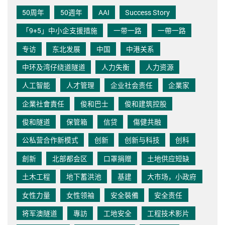
50周年
50週年
AAI
Success Story
「9+5」中小企支援措施
一带一路
一帶一路
专访
东北发展
中国
中港关系
中环及湾仔绕道隧道
人力失衡
人力资源
人工智能
人才管理
企业社会责任
企業家
企業社會責任
俊和巴士
俊和建筑控股
俊和隧道
保管箱
信贷
傷健共融
公私营合作新模式
创新
创新与科技
创科
創新
北部都会区
口罩捐赠
土地供应短缺
土木工程
地下蓄洪池
基建
大市场，小政府
女性力量
女性领袖
安全裝備
安全责任
将军澳隧道
專訪
工地安全
工程技术影片