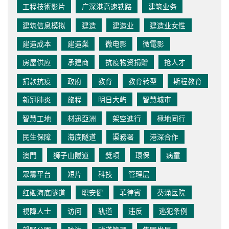
工程技術影片
广深港高速铁路
建筑业务
建筑信息模拟
建造
建造业
建造业女性
建造成本
建造業
微电影
微電影
房屋供应
承建商
抗疫物资捐赠
抢人才
捐款抗疫
政府
教育
教育转型
斯程教育
新冠肺炎
旅程
明日大屿
智慧城市
智慧工地
材迅亞洲
架空進行
極地同行
民生保障
海底隧道
渠務署
港深合作
澳門
狮子山隧道
獎項
環保
病童
眾籌平台
短片
科技
管理层
红磡海底隧道
职安健
菲律賓
葵涌医院
視障人士
访问
轨道
违反
逃犯条例