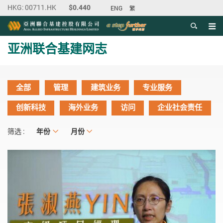
ENG
繁
目录
主内容开始
亚洲联合基建网志
全部
管理
建筑业务
专业服务
创新科技
海外业务
访问
企业社会责任
年份
年份
月份
月份
筛选 :