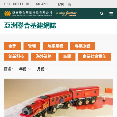
ENG
簡
目錄
主内容開始
亞洲聯合基建網誌
全部
管理
建築業務
專業服務
創新科技
海外業務
訪問
企業社會責任
年份
年份
月份
月份
篩選 :