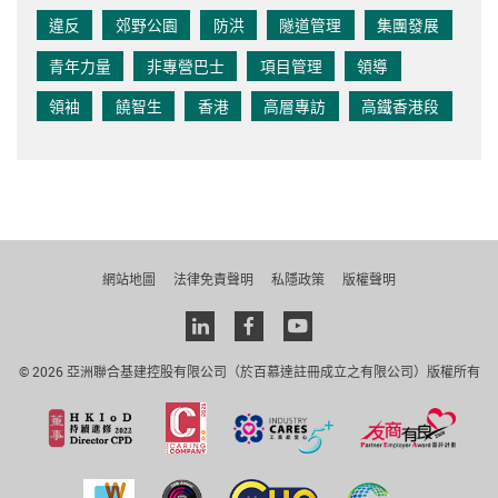
違反
郊野公園
防洪
隧道管理
集團發展
青年力量
非專營巴士
項目管理
領導
領袖
饒智生
香港
高層專訪
高鐵香港段
網站地圖
法律免責聲明
私隱政策
版權聲明
Linkedin
facebook
youtube
© 2026 亞洲聯合基建控股有限公司（於百慕達註冊成立之有限公司）版權所有