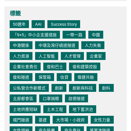
標籤
50週年
AAI
Success Story
「9+5」中小企支援措施
一帶一路
中國
中港關係
中環及灣仔繞道隧道
人力失衡
人力資源
人工智能
人才管理
企業家
企業社會責任
俊和巴士
俊和建築控股
俊和隧道
保管箱
信貸
傷健共融
公私營合作新模式
創新
創新與科技
創科
北部都會區
口罩捐贈
啟德隧道
土地供應短缺
土木工程
地下蓄洪池
城門隧道
基建
大市場，小政府
女性力量
女性領袖
安全裝備
安全責任
將軍澳隧道