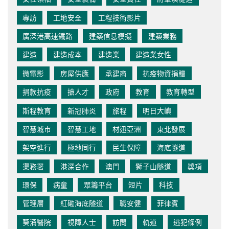
專訪
工地安全
工程技術影片
廣深港高速鐵路
建築信息模擬
建築業務
建造
建造成本
建造業
建造業女性
微電影
房屋供應
承建商
抗疫物資捐贈
捐款抗疫
搶人才
政府
教育
教育轉型
斯程教育
新冠肺炎
旅程
明日大嶼
智慧城市
智慧工地
材迅亞洲
東北發展
架空進行
極地同行
民生保障
海底隧道
渠務署
港深合作
澳門
獅子山隧道
獎項
環保
病童
眾籌平台
短片
科技
管理層
紅磡海底隧道
職安健
菲律賓
葵涌醫院
視障人士
訪問
軌道
逃犯條例