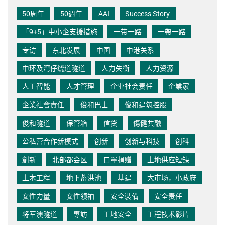
50周年
50週年
AAI
Success Story
「9+5」中小企支援措施
一带一路
一帶一路
专访
东北发展
中国
中港关系
中环及湾仔绕道隧道
人力失衡
人力资源
人工智能
人才管理
企业社会责任
企業家
企業社會責任
俊和巴士
俊和建筑控股
俊和隧道
保管箱
信贷
傷健共融
公私营合作新模式
创新
创新与科技
创科
創新
北部都会区
口罩捐赠
土地供应短缺
土木工程
地下蓄洪池
基建
大市场，小政府
女性力量
女性领袖
安全裝備
安全责任
将军澳隧道
專訪
工地安全
工程技术影片