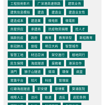
工程技術影片
广深港高速铁路
建筑业务
建筑信息模拟
建造
建造业
建造业女性
建造成本
建造業
微电影
微電影
房屋供应
承建商
抗疫物资捐赠
抢人才
捐款抗疫
政府
教育
教育转型
斯程教育
新冠肺炎
旅程
明日大屿
智慧城市
智慧工地
材迅亞洲
架空進行
極地同行
民生保障
海底隧道
渠務署
港深合作
澳門
狮子山隧道
獎項
環保
病童
眾籌平台
短片
科技
管理层
红磡海底隧道
职安健
菲律賓
葵涌医院
視障人士
访问
轨道
违反
逃犯条例