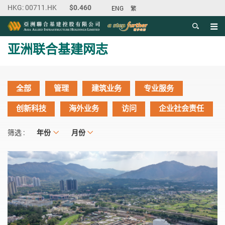
ENG
繁
目录
主内容开始
亚洲联合基建网志
全部
管理
建筑业务
专业服务
创新科技
海外业务
访问
企业社会责任
年份
年份
月份
月份
筛选 :