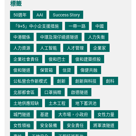
標籤
50週年
AAI
Success Story
「9+5」中小企支援措施
一帶一路
中國
中港關係
中環及灣仔繞道隧道
人力失衡
人力資源
人工智能
人才管理
企業家
企業社會責任
俊和巴士
俊和建築控股
俊和隧道
保管箱
信貸
傷健共融
公私營合作新模式
創新
創新與科技
創科
北部都會區
口罩捐贈
啟德隧道
土地供應短缺
土木工程
地下蓄洪池
城門隧道
基建
大市場，小政府
女性力量
女性領袖
安全裝備
安全責任
將軍澳隧道