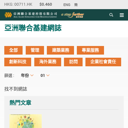
ENG
簡
目錄
主内容開始
亞洲聯合基建網誌
全部
管理
建築業務
專業服務
創新科技
海外業務
訪問
企業社會責任
年份
年份
月份
01
篩選 :
找不到網誌
熱門文章