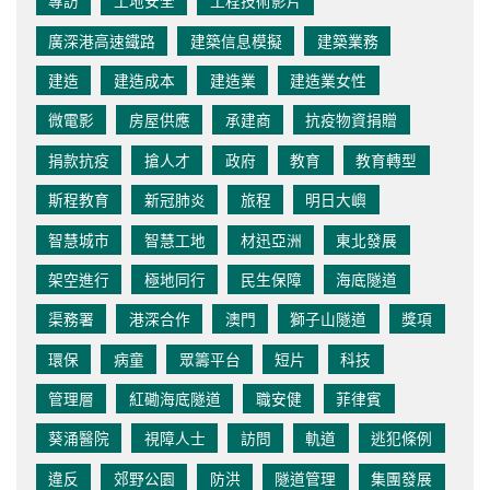
專訪
工地安全
工程技術影片
廣深港高速鐵路
建築信息模擬
建築業務
建造
建造成本
建造業
建造業女性
微電影
房屋供應
承建商
抗疫物資捐贈
捐款抗疫
搶人才
政府
教育
教育轉型
斯程教育
新冠肺炎
旅程
明日大嶼
智慧城市
智慧工地
材迅亞洲
東北發展
架空進行
極地同行
民生保障
海底隧道
渠務署
港深合作
澳門
獅子山隧道
獎項
環保
病童
眾籌平台
短片
科技
管理層
紅磡海底隧道
職安健
菲律賓
葵涌醫院
視障人士
訪問
軌道
逃犯條例
違反
郊野公園
防洪
隧道管理
集團發展