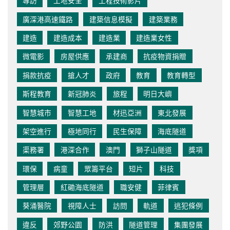
專訪
工地安全
工程技術影片
廣深港高速鐵路
建築信息模擬
建築業務
建造
建造成本
建造業
建造業女性
微電影
房屋供應
承建商
抗疫物資捐贈
捐款抗疫
搶人才
政府
教育
教育轉型
斯程教育
新冠肺炎
旅程
明日大嶼
智慧城市
智慧工地
材迅亞洲
東北發展
架空進行
極地同行
民生保障
海底隧道
渠務署
港深合作
澳門
獅子山隧道
獎項
環保
病童
眾籌平台
短片
科技
管理層
紅磡海底隧道
職安健
菲律賓
葵涌醫院
視障人士
訪問
軌道
逃犯條例
違反
郊野公園
防洪
隧道管理
集團發展