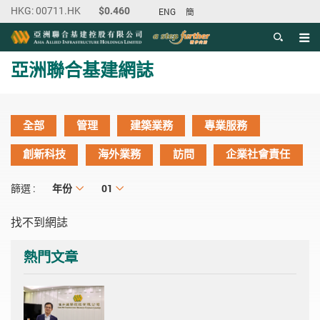
ENG
簡
目錄
主内容開始
亞洲聯合基建網誌
全部
管理
建築業務
專業服務
創新科技
海外業務
訪問
企業社會責任
年份
年份
月份
01
篩選 :
找不到網誌
熱門文章