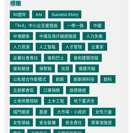
標籤
50週年
AAI
Success Story
「9+5」中小企支援措施
一帶一路
中國
中港關係
中環及灣仔繞道隧道
人力失衡
人力資源
人工智能
人才管理
企業家
企業社會責任
俊和巴士
俊和建築控股
俊和隧道
保管箱
信貸
傷健共融
公私營合作新模式
創新
創新與科技
創科
北部都會區
口罩捐贈
啟德隧道
土地供應短缺
土木工程
地下蓄洪池
城門隧道
基建
大市場，小政府
女性力量
女性領袖
安全裝備
安全責任
將軍澳隧道