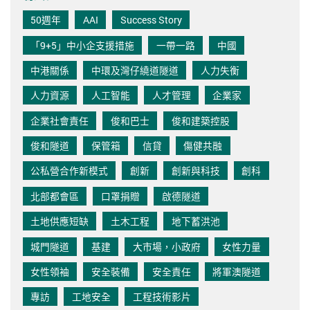
50週年
AAI
Success Story
「9+5」中小企支援措施
一帶一路
中國
中港關係
中環及灣仔繞道隧道
人力失衡
人力資源
人工智能
人才管理
企業家
企業社會責任
俊和巴士
俊和建築控股
俊和隧道
保管箱
信貸
傷健共融
公私營合作新模式
創新
創新與科技
創科
北部都會區
口罩捐贈
啟德隧道
土地供應短缺
土木工程
地下蓄洪池
城門隧道
基建
大市場，小政府
女性力量
女性領袖
安全裝備
安全責任
將軍澳隧道
專訪
工地安全
工程技術影片