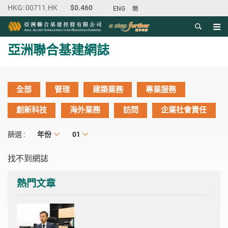
ENG
簡
目錄
主内容開始
亞洲聯合基建網誌
全部
管理
建築業務
專業服務
創新科技
海外業務
訪問
企業社會責任
年份
年份
月份
01
篩選 :
找不到網誌
熱門文章