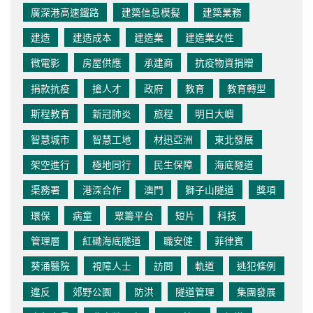
廣深港高速鐵路
建築信息模擬
建築業務
建造
建造成本
建造業
建造業女性
微電影
房屋供應
承建商
抗疫物資捐贈
捐款抗疫
搶人才
政府
教育
教育轉型
斯程教育
新冠肺炎
旅程
明日大嶼
智慧城市
智慧工地
材迅亞洲
東北發展
架空進行
極地同行
民生保障
海底隧道
渠務署
港深合作
澳門
獅子山隧道
獎項
環保
病童
眾籌平台
短片
科技
管理層
紅磡海底隧道
職安健
菲律賓
葵涌醫院
視障人士
訪問
軌道
逃犯條例
違反
郊野公園
防洪
隧道管理
集團發展