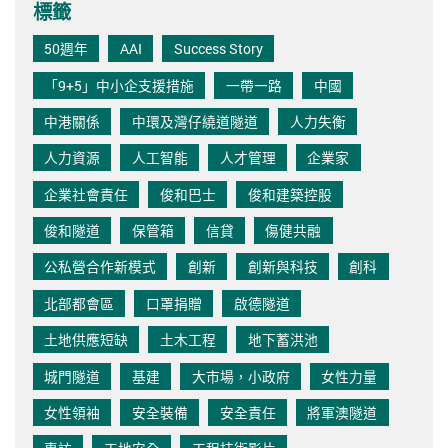
標籤
50週年
AAI
Success Story
「9+5」中小企支援措施
一帶一路
中國
中港關係
中環及灣仔繞道隧道
人力失衡
人力資源
人工智能
人才管理
企業家
企業社會責任
俊和巴士
俊和建築控股
俊和隧道
保管箱
信貸
傷健共融
公私營合作新模式
創新
創新與科技
創科
北部都會區
口罩捐贈
啟德隧道
土地供應短缺
土木工程
地下蓄洪池
城門隧道
基建
大市場，小政府
女性力量
女性領袖
安全裝備
安全責任
將軍澳隧道