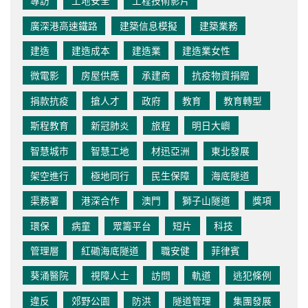
專訪
工地安全
工程技術影片
廣深港高速鐵路
建築信息模擬
建築業務
建造
建造成本
建造業
建造業女性
微電影
房屋供應
承建商
抗疫物資捐贈
捐款抗疫
搶人才
政府
教育
教育轉型
斯程教育
新冠肺炎
旅程
明日大嶼
智慧城市
智慧工地
材迅亞洲
東北發展
架空進行
極地同行
民生保障
海底隧道
渠務署
港深合作
澳門
獅子山隧道
獎項
環保
病童
眾籌平台
短片
科技
管理層
紅磡海底隧道
職安健
菲律賓
葵涌醫院
視障人士
訪問
軌道
逃犯條例
違反
郊野公園
防洪
隧道管理
集團發展