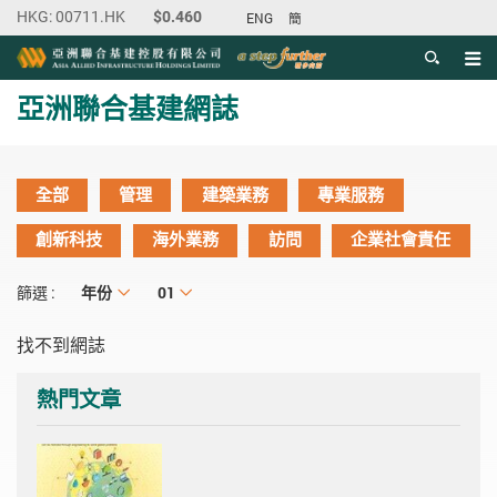
ENG
簡
目錄
主内容開始
亞洲聯合基建網誌
全部
管理
建築業務
專業服務
創新科技
海外業務
訪問
企業社會責任
年份
年份
月份
01
篩選 :
找不到網誌
熱門文章