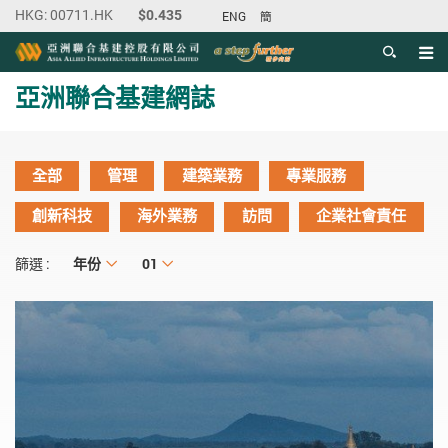
ENG
簡
目錄
主内容開始
亞洲聯合基建網誌
全部
管理
建築業務
專業服務
創新科技
海外業務
訪問
企業社會責任
年份
年份
月份
01
篩選 :