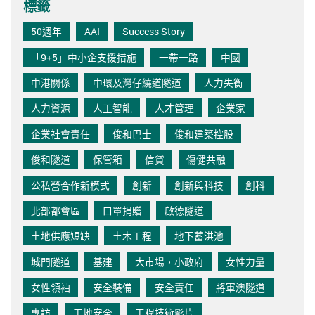
標籤
50週年
AAI
Success Story
「9+5」中小企支援措施
一帶一路
中國
中港關係
中環及灣仔繞道隧道
人力失衡
人力資源
人工智能
人才管理
企業家
企業社會責任
俊和巴士
俊和建築控股
俊和隧道
保管箱
信貸
傷健共融
公私營合作新模式
創新
創新與科技
創科
北部都會區
口罩捐贈
啟德隧道
土地供應短缺
土木工程
地下蓄洪池
城門隧道
基建
大市場，小政府
女性力量
女性領袖
安全裝備
安全責任
將軍澳隧道
專訪
工地安全
工程技術影片