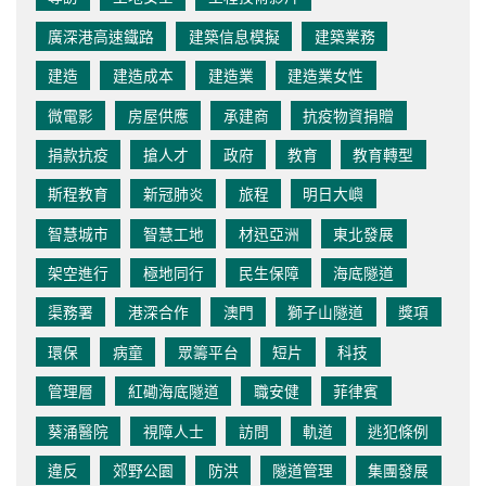
廣深港高速鐵路
建築信息模擬
建築業務
建造
建造成本
建造業
建造業女性
微電影
房屋供應
承建商
抗疫物資捐贈
捐款抗疫
搶人才
政府
教育
教育轉型
斯程教育
新冠肺炎
旅程
明日大嶼
智慧城市
智慧工地
材迅亞洲
東北發展
架空進行
極地同行
民生保障
海底隧道
渠務署
港深合作
澳門
獅子山隧道
獎項
環保
病童
眾籌平台
短片
科技
管理層
紅磡海底隧道
職安健
菲律賓
葵涌醫院
視障人士
訪問
軌道
逃犯條例
違反
郊野公園
防洪
隧道管理
集團發展