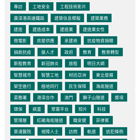
專訪
工地安全
工程技術影片
廣深港高速鐵路
建築信息模擬
建築業務
建造
建造成本
建造業
建造業女性
微電影
房屋供應
承建商
抗疫物資捐贈
捐款抗疫
搶人才
政府
教育
教育轉型
斯程教育
新冠肺炎
旅程
明日大嶼
智慧城市
智慧工地
材迅亞洲
東北發展
架空進行
極地同行
民生保障
海底隧道
渠務署
港深合作
澳門
獅子山隧道
獎項
環保
病童
眾籌平台
短片
科技
管理層
紅磡海底隧道
職安健
菲律賓
葵涌醫院
視障人士
訪問
軌道
逃犯條例