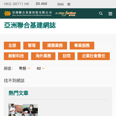
ENG
簡
目錄
主内容開始
亞洲聯合基建網誌
全部
管理
建築業務
專業服務
創新科技
海外業務
訪問
企業社會責任
年份
年份
月份
02
篩選 :
找不到網誌
熱門文章