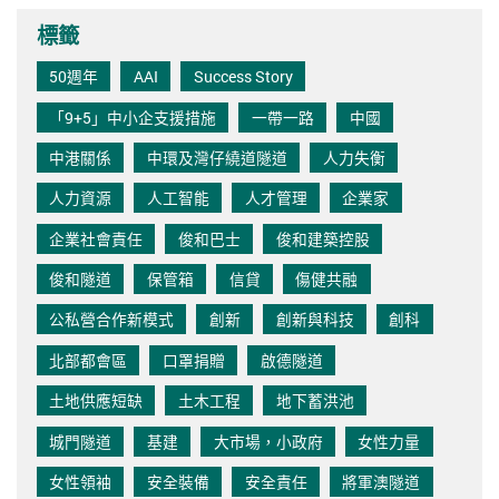
標籤
50週年
AAI
Success Story
「9+5」中小企支援措施
一帶一路
中國
中港關係
中環及灣仔繞道隧道
人力失衡
人力資源
人工智能
人才管理
企業家
企業社會責任
俊和巴士
俊和建築控股
俊和隧道
保管箱
信貸
傷健共融
公私營合作新模式
創新
創新與科技
創科
北部都會區
口罩捐贈
啟德隧道
土地供應短缺
土木工程
地下蓄洪池
城門隧道
基建
大市場，小政府
女性力量
女性領袖
安全裝備
安全責任
將軍澳隧道