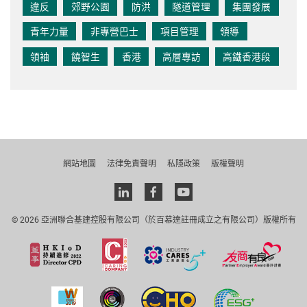
違反
郊野公園
防洪
隧道管理
集團發展
青年力量
非專營巴士
項目管理
領導
領袖
饒智生
香港
高層專訪
高鐵香港段
網站地圖
法律免責聲明
私隱政策
版權聲明
Linkedin
facebook
youtube
© 2026 亞洲聯合基建控股有限公司（於百慕達註冊成立之有限公司）版權所有