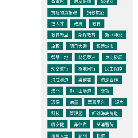
微電影
房屋供應
承建商
抗疫物資捐贈
捐款抗疫
搶人才
政府
教育
教育轉型
斯程教育
新冠肺炎
旅程
明日大嶼
智慧城市
智慧工地
材迅亞洲
東北發展
架空進行
極地同行
民生保障
海底隧道
渠務署
港深合作
澳門
獅子山隧道
獎項
環保
病童
眾籌平台
短片
科技
管理層
紅磡海底隧道
職安健
菲律賓
葵涌醫院
視障人士
訪問
軌道