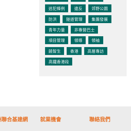
逃犯條例
違反
郊野公園
防洪
隧道管理
集團發展
青年力量
非專營巴士
項目管理
領導
領袖
饒智生
香港
高層專訪
高鐵香港段
洲聯合基建網
就業機會
聯絡我們