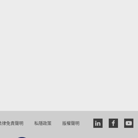
法律免責聲明
私隱政策
版權聲明
Linkedin
faceboo
you