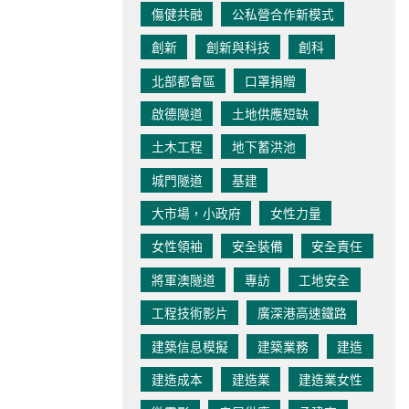
傷健共融
公私營合作新模式
創新
創新與科技
創科
北部都會區
口罩捐贈
啟德隧道
土地供應短缺
土木工程
地下蓄洪池
城門隧道
基建
大市場，小政府
女性力量
女性領袖
安全裝備
安全責任
將軍澳隧道
專訪
工地安全
工程技術影片
廣深港高速鐵路
建築信息模擬
建築業務
建造
建造成本
建造業
建造業女性