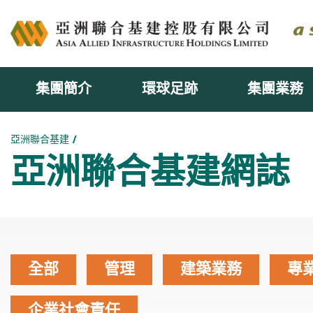
集團簡介
環球足跡
集團業務
主内容開始
亞洲聯合基建
亞洲聯合基建網誌
全部
管理
建築業務
專
企業社會責任