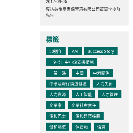
2017-09-06
專訪英倫皇家保管箱有限公司董事李少群
先生
標籤
50週年
AAI
Success Story
「9+5」中小企支援措施
一帶一路
中國
中港關係
中環及灣仔繞道隧道
人力失衡
人力資源
人工智能
人才管理
企業家
企業社會責任
俊和巴士
俊和建築控股
俊和隧道
保管箱
信貸