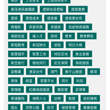
專訪
工地安全
工程技術影片
廣深港高速鐵路
建築信息模擬
建築業務
建造
建造成本
建造業
建造業女性
微電影
房屋供應
承建商
抗疫物資捐贈
捐款抗疫
搶人才
政府
教育
教育轉型
斯程教育
新冠肺炎
旅程
明日大嶼
智慧城市
智慧工地
材迅亞洲
東北發展
架空進行
極地同行
民生保障
海底隧道
渠務署
港深合作
澳門
獅子山隧道
獎項
環保
病童
眾籌平台
短片
科技
管理層
紅磡海底隧道
職安健
菲律賓
葵涌醫院
視障人士
訪問
軌道
逃犯條例
違反
郊野公園
防洪
隧道管理
集團發展