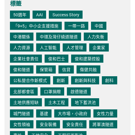
標籤
50週年
AAI
Success Story
「9+5」中小企支援措施
一帶一路
中國
中港關係
中環及灣仔繞道隧道
人力失衡
人力資源
人工智能
人才管理
企業家
企業社會責任
俊和巴士
俊和建築控股
俊和隧道
保管箱
信貸
傷健共融
公私營合作新模式
創新
創新與科技
創科
北部都會區
口罩捐贈
啟德隧道
土地供應短缺
土木工程
地下蓄洪池
城門隧道
基建
大市場，小政府
女性力量
女性領袖
安全裝備
安全責任
將軍澳隧道