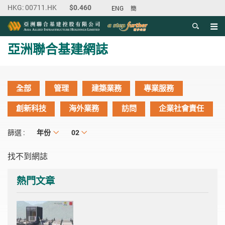
ENG
簡
目錄
主内容開始
亞洲聯合基建網誌
全部
管理
建築業務
專業服務
創新科技
海外業務
訪問
企業社會責任
年份
年份
月份
02
篩選 :
找不到網誌
熱門文章