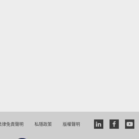
法律免責聲明
私隱政策
版權聲明
Linkedin
faceboo
you