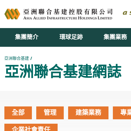
集團簡介
環球足跡
集團業務
主内容開始
亞洲聯合基建
亞洲聯合基建網誌
全部
管理
建築業務
專
企業社會責任