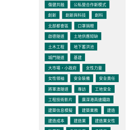
傷健共融
公私營合作新模式
創新
創新與科技
創科
北部都會區
口罩捐贈
啟德隧道
土地供應短缺
土木工程
地下蓄洪池
城門隧道
基建
大市場，小政府
女性力量
女性領袖
安全裝備
安全責任
將軍澳隧道
專訪
工地安全
工程技術影片
廣深港高速鐵路
建築信息模擬
建築業務
建造
建造成本
建造業
建造業女性