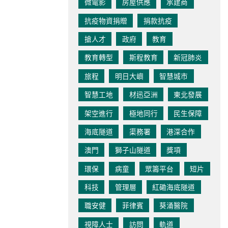
微電影
房屋供應
承建商
抗疫物資捐贈
捐款抗疫
搶人才
政府
教育
教育轉型
斯程教育
新冠肺炎
旅程
明日大嶼
智慧城市
智慧工地
材迅亞洲
東北發展
架空進行
極地同行
民生保障
海底隧道
渠務署
港深合作
澳門
獅子山隧道
獎項
環保
病童
眾籌平台
短片
科技
管理層
紅磡海底隧道
職安健
菲律賓
葵涌醫院
視障人士
訪問
軌道