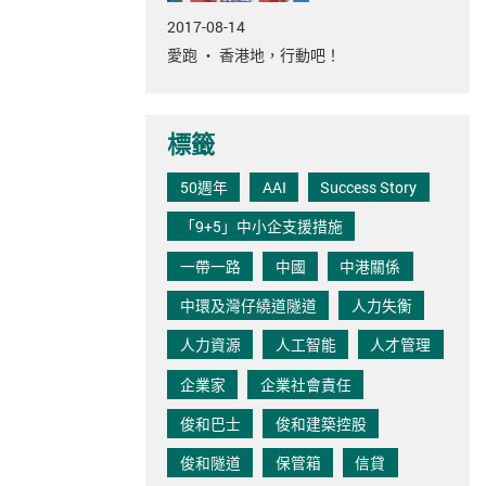
2017-08-14
愛跑 ‧ 香港地，行動吧！
標籤
50週年
AAI
Success Story
「9+5」中小企支援措施
一帶一路
中國
中港關係
中環及灣仔繞道隧道
人力失衡
人力資源
人工智能
人才管理
企業家
企業社會責任
俊和巴士
俊和建築控股
俊和隧道
保管箱
信貸