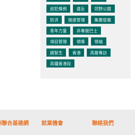
逃犯條例
違反
郊野公園
防洪
隧道管理
集團發展
青年力量
非專營巴士
項目管理
領導
領袖
饒智生
香港
高層專訪
高鐵香港段
洲聯合基建網
就業機會
聯絡我們