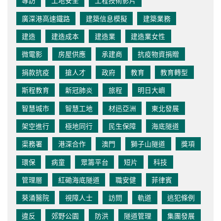
專訪
工地安全
工程技術影片
廣深港高速鐵路
建築信息模擬
建築業務
建造
建造成本
建造業
建造業女性
微電影
房屋供應
承建商
抗疫物資捐贈
捐款抗疫
搶人才
政府
教育
教育轉型
斯程教育
新冠肺炎
旅程
明日大嶼
智慧城市
智慧工地
材迅亞洲
東北發展
架空進行
極地同行
民生保障
海底隧道
渠務署
港深合作
澳門
獅子山隧道
獎項
環保
病童
眾籌平台
短片
科技
管理層
紅磡海底隧道
職安健
菲律賓
葵涌醫院
視障人士
訪問
軌道
逃犯條例
違反
郊野公園
防洪
隧道管理
集團發展