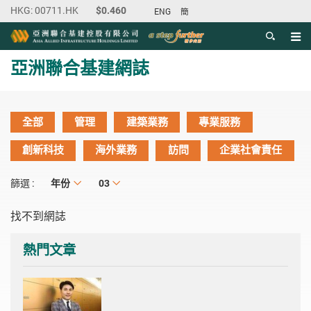
ENG
簡
目錄
主内容開始
亞洲聯合基建網誌
全部
管理
建築業務
專業服務
創新科技
海外業務
訪問
企業社會責任
年份
年份
月份
03
篩選 :
找不到網誌
熱門文章