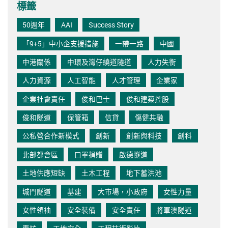
標籤
50週年
AAI
Success Story
「9+5」中小企支援措施
一帶一路
中國
中港關係
中環及灣仔繞道隧道
人力失衡
人力資源
人工智能
人才管理
企業家
企業社會責任
俊和巴士
俊和建築控股
俊和隧道
保管箱
信貸
傷健共融
公私營合作新模式
創新
創新與科技
創科
北部都會區
口罩捐贈
啟德隧道
土地供應短缺
土木工程
地下蓄洪池
城門隧道
基建
大市場，小政府
女性力量
女性領袖
安全裝備
安全責任
將軍澳隧道