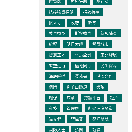
微電影
房屋供應
承建商
抗疫物資捐贈
捐款抗疫
搶人才
政府
教育
教育轉型
斯程教育
新冠肺炎
旅程
明日大嶼
智慧城市
智慧工地
材迅亞洲
東北發展
架空進行
極地同行
民生保障
海底隧道
渠務署
港深合作
澳門
獅子山隧道
獎項
環保
病童
眾籌平台
短片
科技
管理層
紅磡海底隧道
職安健
菲律賓
葵涌醫院
視障人士
訪問
軌道