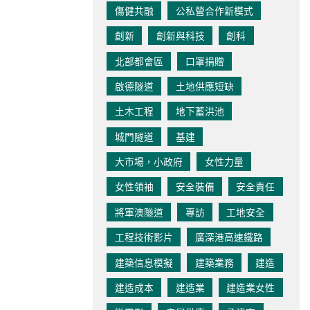
傷健共融
公私營合作新模式
創新
創新與科技
創科
北部都會區
口罩捐贈
啟德隧道
土地供應短缺
土木工程
地下蓄洪池
城門隧道
基建
大市場，小政府
女性力量
女性領袖
安全裝備
安全責任
將軍澳隧道
專訪
工地安全
工程技術影片
廣深港高速鐵路
建築信息模擬
建築業務
建造
建造成本
建造業
建造業女性