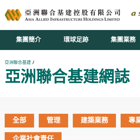
集團簡介
環球足跡
集團業務
主内容開始
亞洲聯合基建
亞洲聯合基建網誌
全部
管理
建築業務
專
企業社會責任