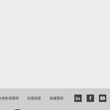
法律免責聲明
私隱政策
版權聲明
Linkedin
faceboo
you