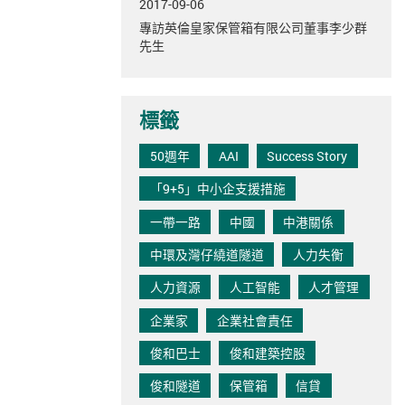
2017-09-06
專訪英倫皇家保管箱有限公司董事李少群
先生
標籤
50週年
AAI
Success Story
「9+5」中小企支援措施
一帶一路
中國
中港關係
中環及灣仔繞道隧道
人力失衡
人力資源
人工智能
人才管理
企業家
企業社會責任
俊和巴士
俊和建築控股
俊和隧道
保管箱
信貸