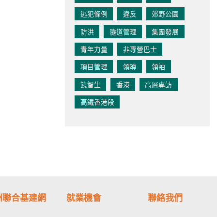
逃犯條例
違反
郊野公園
防洪
隧道管理
集團發展
青年力量
非專營巴士
項目管理
領導
領袖
饒智生
香港
高層專訪
高鐵香港段
洲聯合基建網
就業機會
聯絡我們