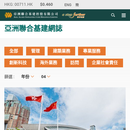
ENG
簡
目錄
主内容開始
亞洲聯合基建網誌
全部
管理
建築業務
專業服務
創新科技
海外業務
訪問
企業社會責任
年份
年份
月份
04
篩選 :