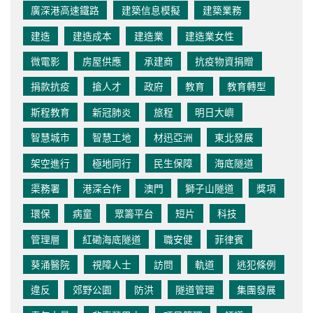
廣深港高速鐵路
建築信息模擬
建築業務
建造
建造成本
建造業
建造業女性
微電影
房屋供應
承建商
抗疫物資捐贈
捐款抗疫
搶人才
政府
教育
教育轉型
斯程教育
新冠肺炎
旅程
明日大嶼
智慧城市
智慧工地
材迅亞洲
東北發展
架空進行
極地同行
民生保障
海底隧道
渠務署
港深合作
澳門
獅子山隧道
獎項
環保
病童
眾籌平台
短片
科技
管理層
紅磡海底隧道
職安健
菲律賓
葵涌醫院
視障人士
訪問
軌道
逃犯條例
違反
郊野公園
防洪
隧道管理
集團發展