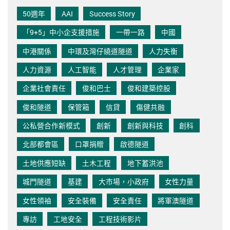
50週年
AAI
Success Story
「9+5」中小企支援措施
一帶一路
中國
中港關係
中環及灣仔繞道隧道
人力失衡
人力資源
人工智能
人才管理
企業家
企業社會責任
俊和巴士
俊和建築控股
俊和隧道
保管箱
信貸
傷健共融
公私營合作新模式
創新
創新與科技
創科
北部都會區
口罩捐贈
啟德隧道
土地供應短缺
土木工程
地下蓄洪池
城門隧道
基建
大市場，小政府
女性力量
女性領袖
安全裝備
安全責任
將軍澳隧道
專訪
工地安全
工程技術影片