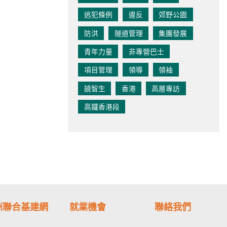
逃犯條例
違反
郊野公園
防洪
隧道管理
集團發展
青年力量
非專營巴士
項目管理
領導
領袖
饒智生
香港
高層專訪
高鐵香港段
洲聯合基建網
就業機會
聯絡我們