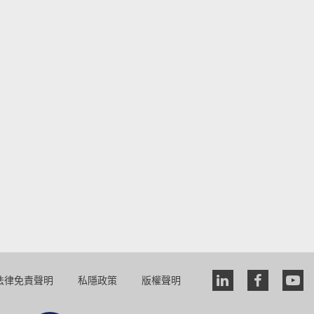
法律免責聲明
私隱政策
版權聲明
Linkedin
faceboo
you