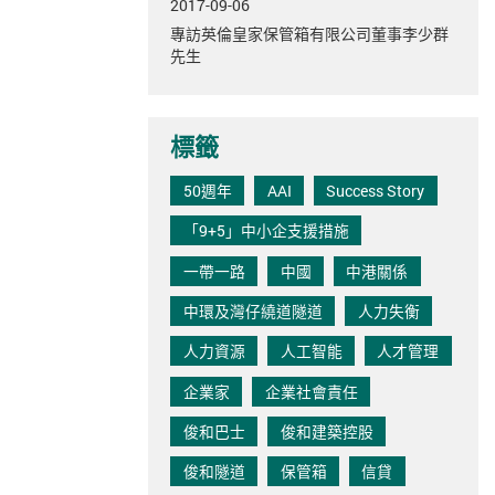
2017-09-06
專訪英倫皇家保管箱有限公司董事李少群
先生
標籤
50週年
AAI
Success Story
「9+5」中小企支援措施
一帶一路
中國
中港關係
中環及灣仔繞道隧道
人力失衡
人力資源
人工智能
人才管理
企業家
企業社會責任
俊和巴士
俊和建築控股
俊和隧道
保管箱
信貸