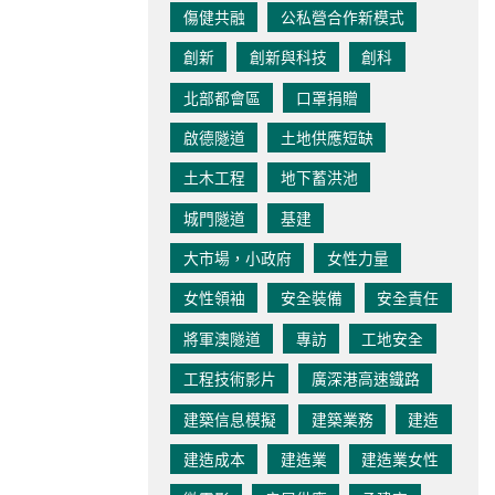
傷健共融
公私營合作新模式
創新
創新與科技
創科
北部都會區
口罩捐贈
啟德隧道
土地供應短缺
土木工程
地下蓄洪池
城門隧道
基建
大市場，小政府
女性力量
女性領袖
安全裝備
安全責任
將軍澳隧道
專訪
工地安全
工程技術影片
廣深港高速鐵路
建築信息模擬
建築業務
建造
建造成本
建造業
建造業女性