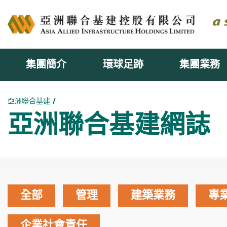
集團簡介
環球足跡
集團業務
主内容開始
亞洲聯合基建
亞洲聯合基建網誌
全部
管理
建築業務
專
企業社會責任