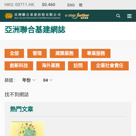
ENG
簡
目錄
主内容開始
亞洲聯合基建網誌
全部
管理
建築業務
專業服務
創新科技
海外業務
訪問
企業社會責任
年份
年份
月份
04
篩選 :
找不到網誌
熱門文章