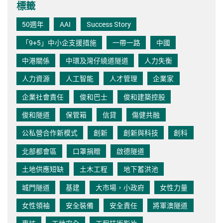
標籤
50週年
AAI
Success Story
「9+5」中小企支援措施
一帶一路
中國
中港關係
中環及灣仔繞道隧道
人力失衡
人力資源
人工智能
人才管理
企業家
企業社會責任
俊和巴士
俊和建築控股
俊和隧道
保管箱
信貸
傷健共融
公私營合作新模式
創新
創新與科技
創科
北部都會區
口罩捐贈
啟德隧道
土地供應短缺
土木工程
地下蓄洪池
城門隧道
基建
大市場，小政府
女性力量
女性領袖
安全裝備
安全責任
將軍澳隧道