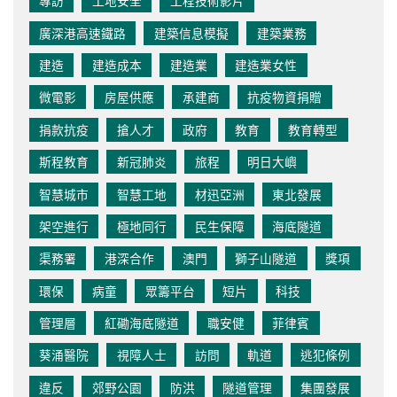
專訪
工地安全
工程技術影片
廣深港高速鐵路
建築信息模擬
建築業務
建造
建造成本
建造業
建造業女性
微電影
房屋供應
承建商
抗疫物資捐贈
捐款抗疫
搶人才
政府
教育
教育轉型
斯程教育
新冠肺炎
旅程
明日大嶼
智慧城市
智慧工地
材迅亞洲
東北發展
架空進行
極地同行
民生保障
海底隧道
渠務署
港深合作
澳門
獅子山隧道
獎項
環保
病童
眾籌平台
短片
科技
管理層
紅磡海底隧道
職安健
菲律賓
葵涌醫院
視障人士
訪問
軌道
逃犯條例
違反
郊野公園
防洪
隧道管理
集團發展