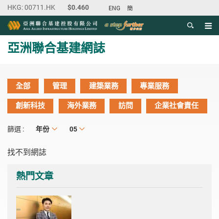
ENG
簡
目錄
主内容開始
亞洲聯合基建網誌
全部
管理
建築業務
專業服務
創新科技
海外業務
訪問
企業社會責任
年份
年份
月份
05
篩選 :
找不到網誌
熱門文章