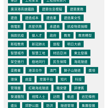
專訪
工地安全
工程技術影片
廣深港高速鐵路
建築信息模擬
建築業務
建造
建造成本
建造業
建造業女性
微電影
房屋供應
承建商
抗疫物資捐贈
捐款抗疫
搶人才
政府
教育
教育轉型
斯程教育
新冠肺炎
旅程
明日大嶼
智慧城市
智慧工地
材迅亞洲
東北發展
架空進行
極地同行
民生保障
海底隧道
渠務署
港深合作
澳門
獅子山隧道
獎項
環保
病童
眾籌平台
短片
科技
管理層
紅磡海底隧道
職安健
菲律賓
葵涌醫院
視障人士
訪問
軌道
逃犯條例
違反
郊野公園
防洪
隧道管理
集團發展