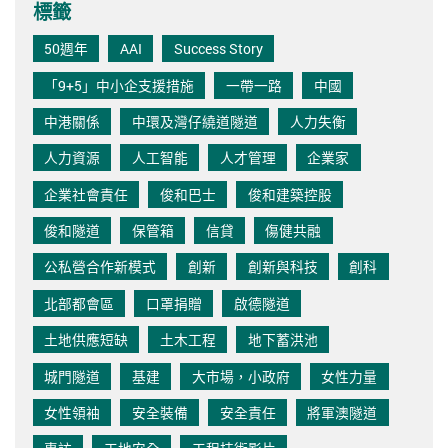
標籤
50週年
AAI
Success Story
「9+5」中小企支援措施
一帶一路
中國
中港關係
中環及灣仔繞道隧道
人力失衡
人力資源
人工智能
人才管理
企業家
企業社會責任
俊和巴士
俊和建築控股
俊和隧道
保管箱
信貸
傷健共融
公私營合作新模式
創新
創新與科技
創科
北部都會區
口罩捐贈
啟德隧道
土地供應短缺
土木工程
地下蓄洪池
城門隧道
基建
大市場，小政府
女性力量
女性領袖
安全裝備
安全責任
將軍澳隧道