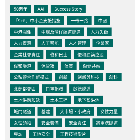
50週年
AAI
Success Story
「9+5」中小企支援措施
一帶一路
中國
中港關係
中環及灣仔繞道隧道
人力失衡
人力資源
人工智能
人才管理
企業家
企業社會責任
俊和巴士
俊和建築控股
俊和隧道
保管箱
信貸
傷健共融
公私營合作新模式
創新
創新與科技
創科
北部都會區
口罩捐贈
啟德隧道
土地供應短缺
土木工程
地下蓄洪池
城門隧道
基建
大市場，小政府
女性力量
女性領袖
安全裝備
安全責任
將軍澳隧道
專訪
工地安全
工程技術影片