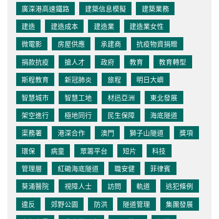
廣深港高速鐵路
建築信息模擬
建築業務
建造
建造成本
建造業
建造業女性
微電影
房屋供應
承建商
抗疫物資捐贈
捐款抗疫
搶人才
政府
教育
教育轉型
斯程教育
新冠肺炎
旅程
明日大嶼
智慧城市
智慧工地
材迅亞洲
東北發展
架空進行
極地同行
民生保障
海底隧道
渠務署
港深合作
澳門
獅子山隧道
獎項
環保
病童
眾籌平台
短片
科技
管理層
紅磡海底隧道
職安健
菲律賓
葵涌醫院
視障人士
訪問
軌道
逃犯條例
違反
郊野公園
防洪
隧道管理
集團發展