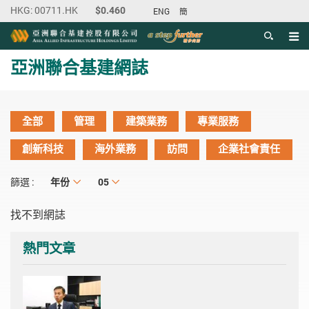
ENG
簡
目錄
主内容開始
亞洲聯合基建網誌
全部
管理
建築業務
專業服務
創新科技
海外業務
訪問
企業社會責任
年份
年份
月份
05
篩選 :
找不到網誌
熱門文章