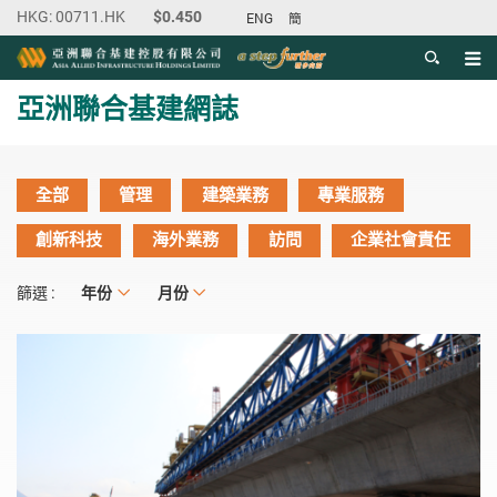
ENG
簡
目錄
主内容開始
亞洲聯合基建網誌
全部
管理
建築業務
專業服務
創新科技
海外業務
訪問
企業社會責任
年份
年份
月份
月份
篩選 :