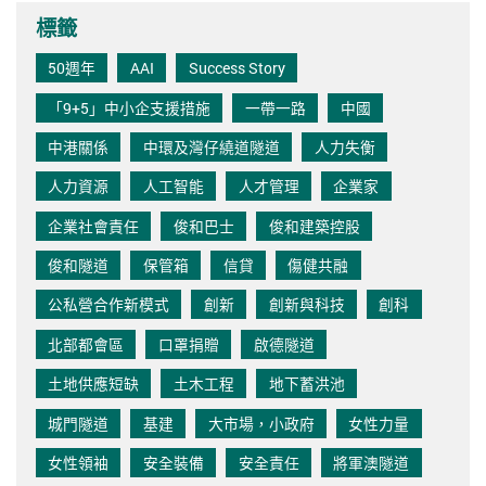
標籤
50週年
AAI
Success Story
「9+5」中小企支援措施
一帶一路
中國
中港關係
中環及灣仔繞道隧道
人力失衡
人力資源
人工智能
人才管理
企業家
企業社會責任
俊和巴士
俊和建築控股
俊和隧道
保管箱
信貸
傷健共融
公私營合作新模式
創新
創新與科技
創科
北部都會區
口罩捐贈
啟德隧道
土地供應短缺
土木工程
地下蓄洪池
城門隧道
基建
大市場，小政府
女性力量
女性領袖
安全裝備
安全責任
將軍澳隧道