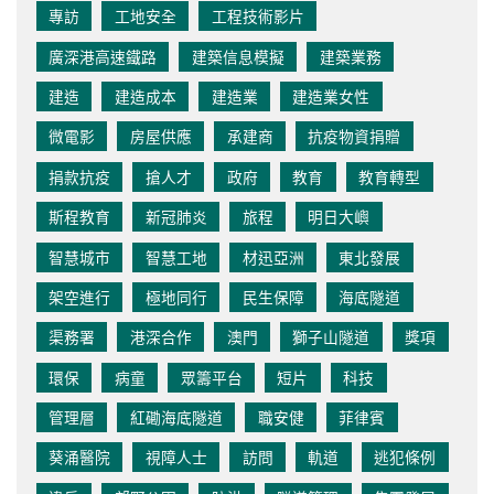
專訪
工地安全
工程技術影片
廣深港高速鐵路
建築信息模擬
建築業務
建造
建造成本
建造業
建造業女性
微電影
房屋供應
承建商
抗疫物資捐贈
捐款抗疫
搶人才
政府
教育
教育轉型
斯程教育
新冠肺炎
旅程
明日大嶼
智慧城市
智慧工地
材迅亞洲
東北發展
架空進行
極地同行
民生保障
海底隧道
渠務署
港深合作
澳門
獅子山隧道
獎項
環保
病童
眾籌平台
短片
科技
管理層
紅磡海底隧道
職安健
菲律賓
葵涌醫院
視障人士
訪問
軌道
逃犯條例