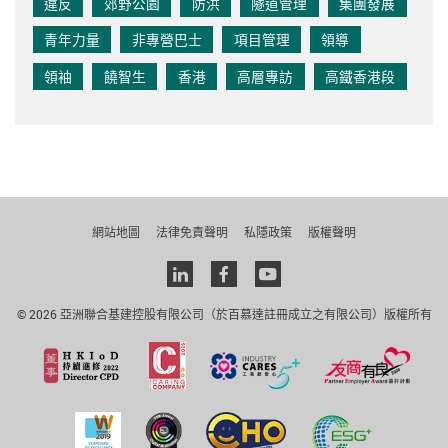
違反
郊野公園
防洪
隧道管理
集團發展
青年力量
非專營巴士
項目管理
領導
領袖
饒智生
香港
高層專訪
高鐵香港段
網站地圖
法律免責聲明
私隱政策
版權聲明
Linkedin
facebook
youtube
© 2026 亞洲聯合基建控股有限公司（於百慕達註冊成立之有限公司）版權所有