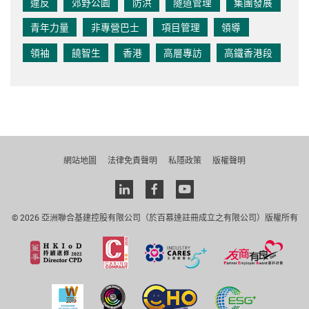
違反
郊野公園
防洪
隧道管理
集團發展
青年力量
非專營巴士
項目管理
領導
領袖
饒智生
香港
高層專訪
高鐵香港段
網站地圖
法律免責聲明
私隱政策
版權聲明
Linkedin
facebook
youtube
© 2026 亞洲聯合基建控股有限公司（於百慕達註冊成立之有限公司）版權所有