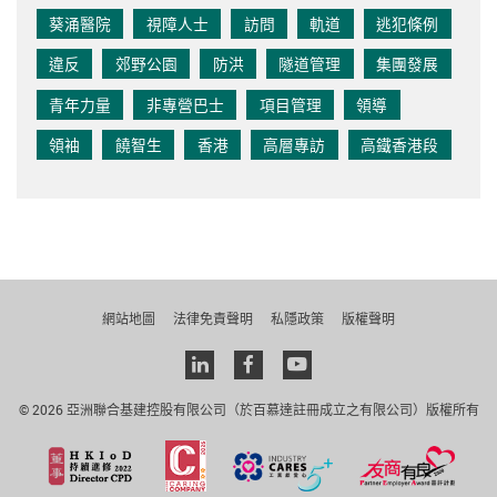
葵涌醫院
視障人士
訪問
軌道
逃犯條例
違反
郊野公園
防洪
隧道管理
集團發展
青年力量
非專營巴士
項目管理
領導
領袖
饒智生
香港
高層專訪
高鐵香港段
網站地圖
法律免責聲明
私隱政策
版權聲明
Linkedin
facebook
youtube
© 2026 亞洲聯合基建控股有限公司（於百慕達註冊成立之有限公司）版權所有