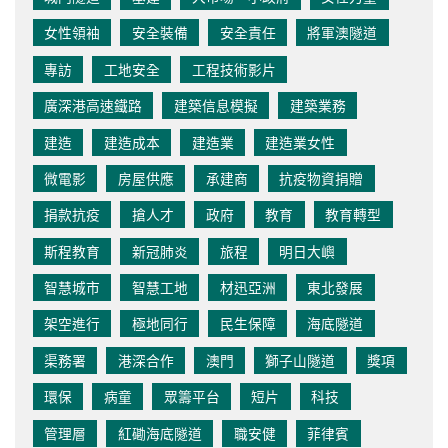
女性領袖
安全裝備
安全責任
將軍澳隧道
專訪
工地安全
工程技術影片
廣深港高速鐵路
建築信息模擬
建築業務
建造
建造成本
建造業
建造業女性
微電影
房屋供應
承建商
抗疫物資捐贈
捐款抗疫
搶人才
政府
教育
教育轉型
斯程教育
新冠肺炎
旅程
明日大嶼
智慧城市
智慧工地
材迅亞洲
東北發展
架空進行
極地同行
民生保障
海底隧道
渠務署
港深合作
澳門
獅子山隧道
獎項
環保
病童
眾籌平台
短片
科技
管理層
紅磡海底隧道
職安健
菲律賓