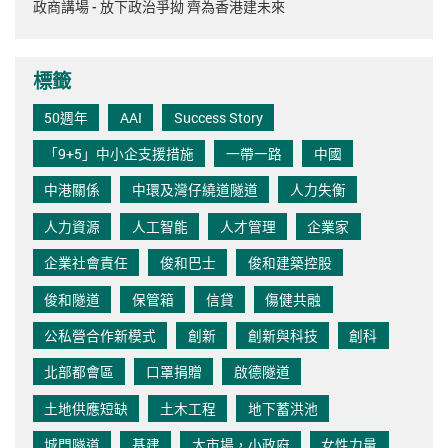
政商講場 - 放下政治爭拗 齊為香港建未來
標籤
50週年
AAI
Success Story
「9+5」中小企支援措施
一帶一路
中國
中港關係
中環及灣仔繞道隧道
人力失衡
人力資源
人工智能
人才管理
企業家
企業社會責任
俊和巴士
俊和建築控股
俊和隧道
保管箱
信貸
傷健共融
公私營合作新模式
創新
創新與科技
創科
北部都會區
口罩捐贈
啟德隧道
土地供應短缺
土木工程
地下蓄洪池
城門隧道
基建
大市場，小政府
女性力量