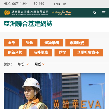
ENG
簡
目錄
主内容開始
亞洲聯合基建網誌
全部
管理
建築業務
專業服務
創新科技
海外業務
訪問
企業社會責任
年份
年份
月份
月份
篩選 :