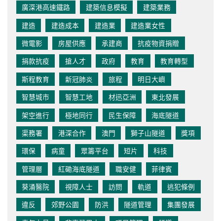
廣深港高速鐵路
建築信息模擬
建築業務
建造
建造成本
建造業
建造業女性
微電影
房屋供應
承建商
抗疫物資捐贈
捐款抗疫
搶人才
政府
教育
教育轉型
斯程教育
新冠肺炎
旅程
明日大嶼
智慧城市
智慧工地
材迅亞洲
東北發展
架空進行
極地同行
民生保障
海底隧道
渠務署
港深合作
澳門
獅子山隧道
獎項
環保
病童
眾籌平台
短片
科技
管理層
紅磡海底隧道
職安健
菲律賓
葵涌醫院
視障人士
訪問
軌道
逃犯條例
違反
郊野公園
防洪
隧道管理
集團發展