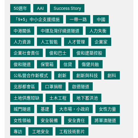
50週年
AAI
Success Story
「9+5」中小企支援措施
一帶一路
中國
中港關係
中環及灣仔繞道隧道
人力失衡
人力資源
人工智能
人才管理
企業家
企業社會責任
俊和巴士
俊和建築控股
俊和隧道
保管箱
信貸
傷健共融
公私營合作新模式
創新
創新與科技
創科
北部都會區
口罩捐贈
啟德隧道
土地供應短缺
土木工程
地下蓄洪池
城門隧道
基建
大市場，小政府
女性力量
女性領袖
安全裝備
安全責任
將軍澳隧道
專訪
工地安全
工程技術影片