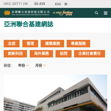
ENG
簡
目錄
主内容開始
亞洲聯合基建網誌
全部
管理
建築業務
專業服務
創新科技
海外業務
訪問
企業社會責任
年份
年份
月份
月份
篩選 :