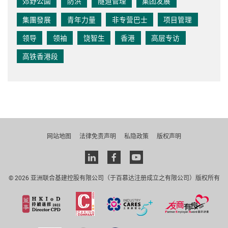
郊野公園
防洪
隧道管理
集团发展
集團發展
青年力量
非专营巴士
项目管理
领导
领袖
饶智生
香港
高层专访
高铁香港段
网站地图
法律免责声明
私隐政策
版权声明
Linkedin
facebook
youtube
© 2026 亚洲联合基建控股有限公司（于百慕达注册成立之有限公司）版权所有