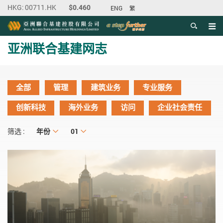
ENG
繁
目录
主内容开始
亚洲联合基建网志
全部
管理
建筑业务
专业服务
创新科技
海外业务
访问
企业社会责任
年份
年份
月份
01
筛选 :