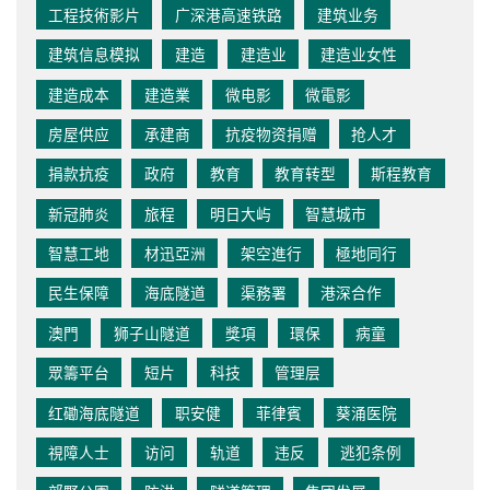
工程技術影片
广深港高速铁路
建筑业务
建筑信息模拟
建造
建造业
建造业女性
建造成本
建造業
微电影
微電影
房屋供应
承建商
抗疫物资捐赠
抢人才
捐款抗疫
政府
教育
教育转型
斯程教育
新冠肺炎
旅程
明日大屿
智慧城市
智慧工地
材迅亞洲
架空進行
極地同行
民生保障
海底隧道
渠務署
港深合作
澳門
狮子山隧道
獎項
環保
病童
眾籌平台
短片
科技
管理层
红磡海底隧道
职安健
菲律賓
葵涌医院
視障人士
访问
轨道
违反
逃犯条例