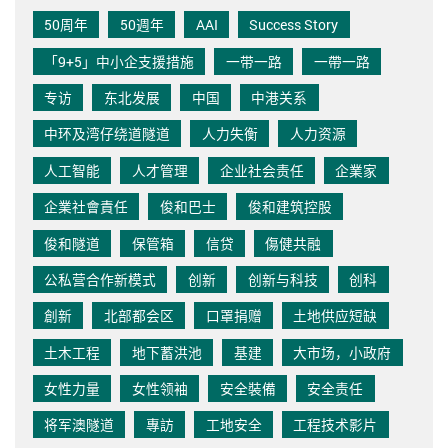
50周年
50週年
AAI
Success Story
「9+5」中小企支援措施
一带一路
一帶一路
专访
东北发展
中国
中港关系
中环及湾仔绕道隧道
人力失衡
人力资源
人工智能
人才管理
企业社会责任
企業家
企業社會責任
俊和巴士
俊和建筑控股
俊和隧道
保管箱
信贷
傷健共融
公私营合作新模式
创新
创新与科技
创科
創新
北部都会区
口罩捐赠
土地供应短缺
土木工程
地下蓄洪池
基建
大市场，小政府
女性力量
女性领袖
安全裝備
安全责任
将军澳隧道
專訪
工地安全
工程技术影片