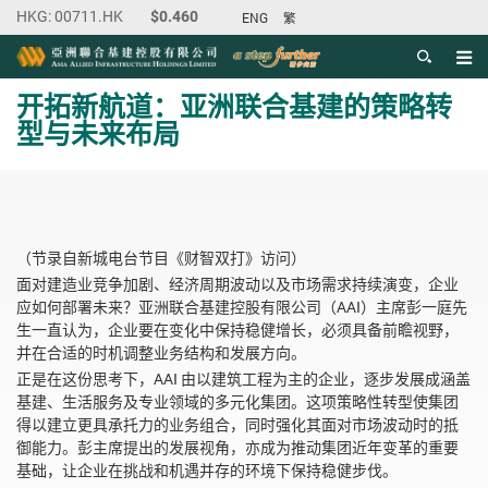
ENG
繁
目录
主内容开始
开拓新航道：亚洲联合基建的策略转
型与未来布局
（节录自新城电台节目《财智双打》访问）
面对建造业竞争加剧、经济周期波动以及市场需求持续演变，企业
应如何部署未来？亚洲联合基建控股有限公司（AAI）主席彭一庭先
生一直认为，企业要在变化中保持稳健增长，必须具备前瞻视野，
并在合适的时机调整业务结构和发展方向。
正是在这份思考下，AAI 由以建筑工程为主的企业，逐步发展成涵盖
基建、生活服务及专业领域的多元化集团。这项策略性转型使集团
得以建立更具承托力的业务组合，同时强化其面对市场波动时的抵
御能力。彭主席提出的发展视角，亦成为推动集团近年变革的重要
基础，让企业在挑战和机遇并存的环境下保持稳健步伐。