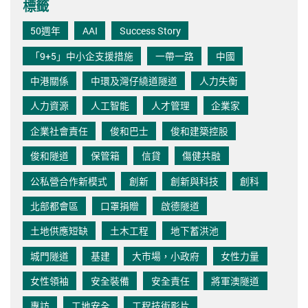
標籤
50週年
AAI
Success Story
「9+5」中小企支援措施
一帶一路
中國
中港關係
中環及灣仔繞道隧道
人力失衡
人力資源
人工智能
人才管理
企業家
企業社會責任
俊和巴士
俊和建築控股
俊和隧道
保管箱
信貸
傷健共融
公私營合作新模式
創新
創新與科技
創科
北部都會區
口罩捐贈
啟德隧道
土地供應短缺
土木工程
地下蓄洪池
城門隧道
基建
大市場，小政府
女性力量
女性領袖
安全裝備
安全責任
將軍澳隧道
專訪
工地安全
工程技術影片