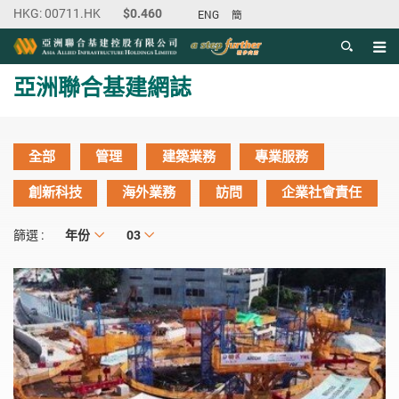
ENG
簡
目錄
主内容開始
亞洲聯合基建網誌
全部
管理
建築業務
專業服務
創新科技
海外業務
訪問
企業社會責任
年份
年份
月份
03
篩選 :