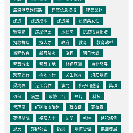
廣深港高速鐵路
建築信息模擬
建築業務
建造
建造成本
建造業
建造業女性
微電影
房屋供應
承建商
抗疫物資捐贈
捐款抗疫
搶人才
政府
教育
教育轉型
斯程教育
新冠肺炎
旅程
明日大嶼
智慧城市
智慧工地
材迅亞洲
東北發展
架空進行
極地同行
民生保障
海底隧道
渠務署
港深合作
澳門
獅子山隧道
獎項
環保
病童
眾籌平台
短片
科技
管理層
紅磡海底隧道
職安健
菲律賓
葵涌醫院
視障人士
訪問
軌道
逃犯條例
違反
郊野公園
防洪
隧道管理
集團發展