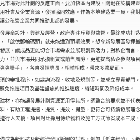
可見市場對此計劃的反應正面。要加快區內建設，關鍵在於構建
用社會及企業資源，發揮協同效應。作為本地建造業一員，我
讓公私營企業共同推動北都的發展。
發展商設計、興建及經營，政府專注斥資與監督，最終成功打
，「啟德郵輪碼頭」就未能達到預期效果。想令新發展區發揮
發展，讓成品更能切合市場需求並展現創新活力；對私企而言
力，並與市場共同承擔租賃或銷售風險，更能提高私企參與項
強強聯手」，各自發揮專長，相輔相成，帶來多嬴局面。
瑣的審批程序，如諮詢流程、收地及規劃等，並成立專責部門
避免拖慢項目及基建設施的推進速度，縮短時間及降低成本。
建材，亦能讓發展計劃資源更用得其所。調整合約要求並不代
料，有助工程提速、提質、提效、提量，更符合可持續發展理
材建造行人天橋，項目對比採用傳統物料及施工方式節省成本三成
備成為新科技及新經濟發展版圖的試點，例如「低空經濟」、