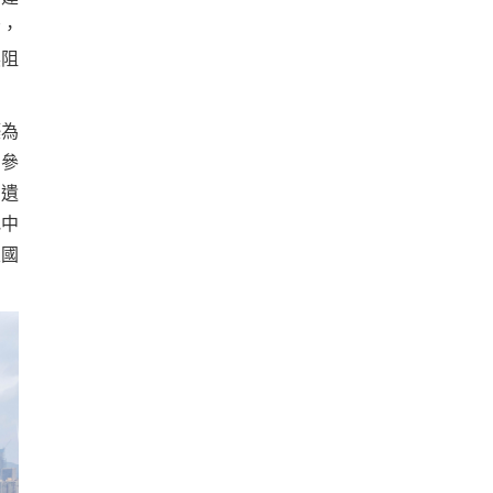
念，
展阻
築為
同參
屬遺
地中
及國