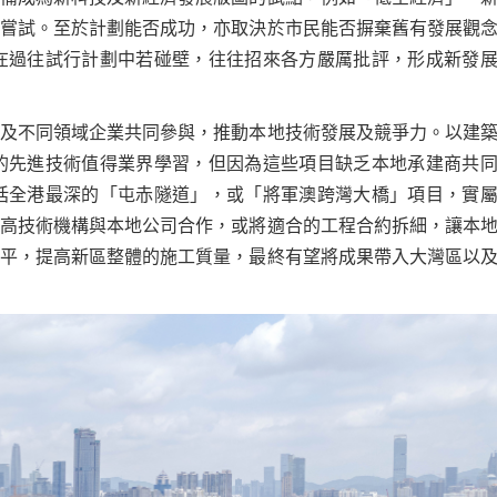
嘗試。至於計劃能否成功，亦取決於市民能否摒棄舊有發展觀
在過往試行計劃中若碰壁，往往招來各方嚴厲批評，形成新發
及不同領域企業共同參與，推動本地技術發展及競爭力。以建
的先進技術值得業界學習，但因為這些項目缺乏本地承建商共
括全港最深的「屯赤隧道」，或「將軍澳跨灣大橋」項目，實
高技術機構與本地公司合作，或將適合的工程合約拆細，讓本
平，提高新區整體的施工質量，最終有望將成果帶入大灣區以