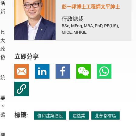
靈活
彭一邦博士工程師太平紳士
對新
行政總裁
BSc, MEng, MBA, PhD, PE(US),
造具
MICE, MHKIE
最大
，政
立即分享
目發
電郵
Linkedin
Facebook
微信
Whats
，統
複製鏈接
表要
念。
標籤:
，碳
俊和建築控股
建造業
北部都會區
新建