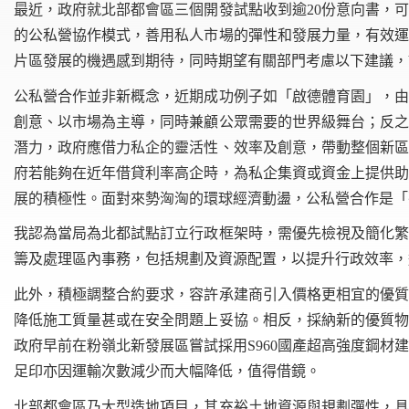
最近，政府就北部都會區三個開發試點收到逾20份意向書，
的公私營協作模式，善用私人市場的彈性和發展力量，有效運
片區發展的機遇感到期待，同時期望有關部門考慮以下建議，
公私營合作並非新概念，近期成功例子如「啟德體育園」，由
創意、以市場為主導，同時兼顧公眾需要的世界級舞台；反之
潛力，政府應借力私企的靈活性、效率及創意，帶動整個新區
府若能夠在近年借貸利率高企時，為私企集資或資金上提供助
展的積極性。面對來勢洶洶的環球經濟動盪，公私營合作是「
我認為當局為北都試點訂立行政框架時，需優先檢視及簡化繁
籌及處理區內事務，包括規劃及資源配置，以提升行政效率，
此外，積極調整合約要求，容許承建商引入價格更相宜的優質
降低施工質量甚或在安全問題上妥協。相反，採納新的優質物
政府早前在粉嶺北新發展區嘗試採用S960國產超高強度鋼
足印亦因運輸次數減少而大幅降低，值得借鏡。
北部都會區乃大型造地項目，其充裕土地資源與規劃彈性，具