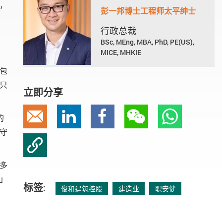
，
彭一邦博士工程师太平绅士
安
行政总裁
BSc, MEng, MBA, PhD, PE(US),
MICE, MHKIE
包
只
立即分享
的
电邮
Linkedin
Facebook
微信
Whats
守
复制链接
多
」
标签:
俊和建筑控股
建造业
职安健