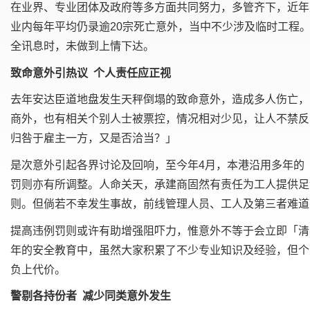
在业界、专业团体及政府等多方面共同努力，多管齐下，近年
业内每年平均仍录逾
20
宗死亡意外，当中不少涉及临时工程
全讯息时，未做到上情下达。
致命意外引热议
个人责任应正视
去年安达臣道地
盘
发生天秤倒塌的致命意外，造成多人伤亡，
商外，也有相关个别人士被票控，情况相对少见，让人不禁反
归咎于雇主一方，又是否洽当？」
是次意外引起各界讨论及回响，至今年
4
月，本港沿用多年的
罚则亦有所调整。人命关天，承建商固然有责任为工人提供足
则。但倘若不幸发生事故，前线管理人员、工人及第三者难道
提高违例罚则或许有助增强阻吓力，惟意外不等于会立即「清
年的安全教育中，虽然大家积累了不少专业知识及经验，但个
负上代价。
警剔各持份者
减少同类意外发生