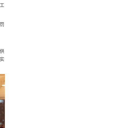
工
罚
供
实