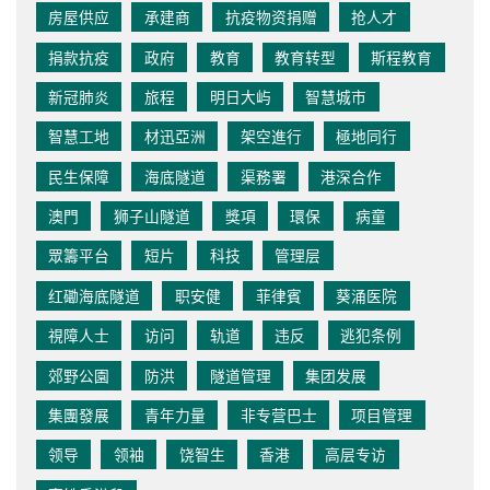
房屋供应
承建商
抗疫物资捐赠
抢人才
捐款抗疫
政府
教育
教育转型
斯程教育
新冠肺炎
旅程
明日大屿
智慧城市
智慧工地
材迅亞洲
架空進行
極地同行
民生保障
海底隧道
渠務署
港深合作
澳門
狮子山隧道
獎項
環保
病童
眾籌平台
短片
科技
管理层
红磡海底隧道
职安健
菲律賓
葵涌医院
視障人士
访问
轨道
违反
逃犯条例
郊野公園
防洪
隧道管理
集团发展
集團發展
青年力量
非专营巴士
项目管理
领导
领袖
饶智生
香港
高层专访