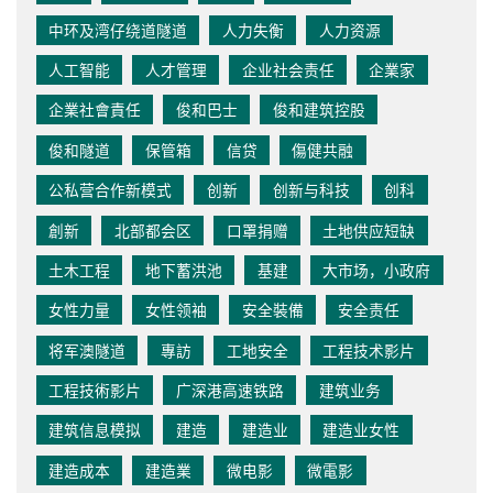
中环及湾仔绕道隧道
人力失衡
人力资源
人工智能
人才管理
企业社会责任
企業家
企業社會責任
俊和巴士
俊和建筑控股
俊和隧道
保管箱
信贷
傷健共融
公私营合作新模式
创新
创新与科技
创科
創新
北部都会区
口罩捐赠
土地供应短缺
土木工程
地下蓄洪池
基建
大市场，小政府
女性力量
女性领袖
安全裝備
安全责任
将军澳隧道
專訪
工地安全
工程技术影片
工程技術影片
广深港高速铁路
建筑业务
建筑信息模拟
建造
建造业
建造业女性
建造成本
建造業
微电影
微電影