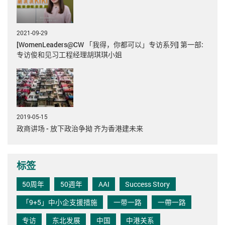
2021-09-29
[WomenLeaders@CW 「我得，你都可以」专访系列] 第一部:
专访俊和见习工程经理胡琪琪小姐
2019-05-15
政商讲场 - 放下政治争拗 齐为香港建未来
标签
50周年
50週年
AAI
Success Story
「9+5」中小企支援措施
一带一路
一帶一路
专访
东北发展
中国
中港关系