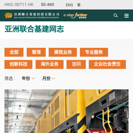
ENG
繁
目录
主内容开始
亚洲联合基建网志
全部
管理
建筑业务
专业服务
创新科技
海外业务
访问
企业社会责任
年份
年份
月份
月份
筛选 :